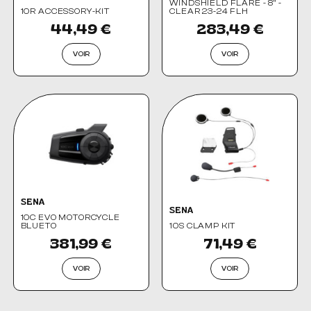
WINDSHIELD FLARE - 8" -
10R ACCESSORY-KIT
CLEAR 23-24 FLH
44,49 €
283,49 €
VOIR
VOIR
SENA
SENA
10C EVO MOTORCYCLE
BLUETO
10S CLAMP KIT
381,99 €
71,49 €
VOIR
VOIR