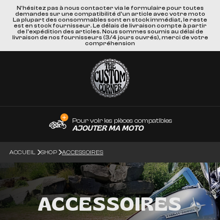
N'hésitez pas à nous contacter via le formulaire pour toutes
demandes sur une compatibilité d'un article avec votre moto
La plupart des consommables sont en stock immédiat, le reste
est en stock fournisseur. Le délais de livraison compte à partir
de l'expédition des articles. Nous sommes soumis au délai de
livraison de nos fournisseurs (3/4 jours ouvrés), merci de votre
compréhension
Pour voir les pièces compatibles
AJOUTER MA MOTO
ACCUEIL
SHOP
ACCESSOIRES
ACCESSOIRES