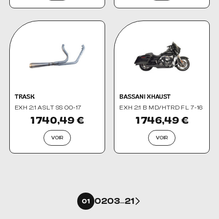
TRASK
BASSANI XHAUST
EXH 2:1 ASLT SS 00-17
EXH 2:1 B MD/HTRD FL 7-16
1 740,49 €
1 746,49 €
VOIR
VOIR
Suivant
02
03
21
01
…