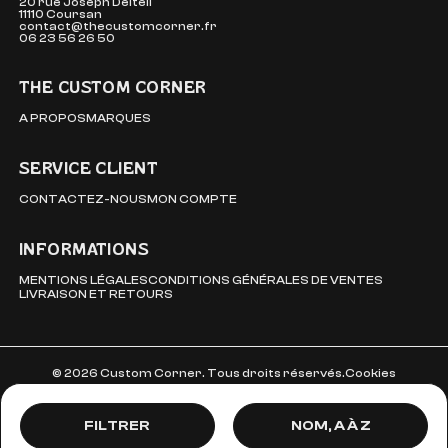
20 rue Joseph Delteil
11110 Coursan
contact@thecustomcorner.fr
06 23 56 26 50
THE CUSTOM CORNER
A PROPOS
MARQUES
SERVICE CLIENT
CONTACTEZ-NOUS
MON COMPTE
INFORMATIONS
MENTIONS LÉGALES
CONDITIONS GÉNÉRALES DE VENTES
LIVRAISON ET RETOURS
© 2026 Custom Corner. Tous droits réservés.
Cookies
Prix, décroissant
FILTRER
MARQUE
NOM, A À Z