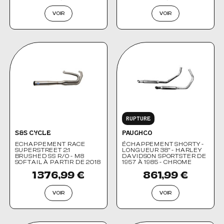
VOIR
VOIR
RUPTURE
S&S CYCLE
PAUGHCO
ECHAPPEMENT RACE
ÉCHAPPEMENT SHORTY -
SUPERSTREET 2:1
LONGUEUR 38" - HARLEY
BRUSHED SS R/O - M8
DAVIDSON SPORTSTER DE
SOFTAIL À PARTIR DE 2018
1957 À 1985 - CHROME
1 376,99 €
861,99 €
VOIR
VOIR