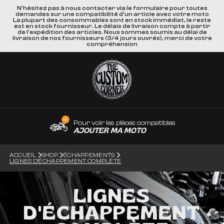
N'hésitez pas à nous contacter via le formulaire pour toutes
demandes sur une compatibilité d'un article avec votre moto
La plupart des consommables sont en stock immédiat, le reste
est en stock fournisseur. Le délais de livraison compte à partir
de l'expédition des articles. Nous sommes soumis au délai de
livraison de nos fournisseurs (3/4 jours ouvrés), merci de votre
compréhension
Pour voir les pièces compatibles
AJOUTER MA MOTO
ACCUEIL
SHOP
ÉCHAPPEMENTS
LIGNES D'ÉCHAPPEMENT COMPLÈTE
LIGNES
D'ÉCHAPPEMENT