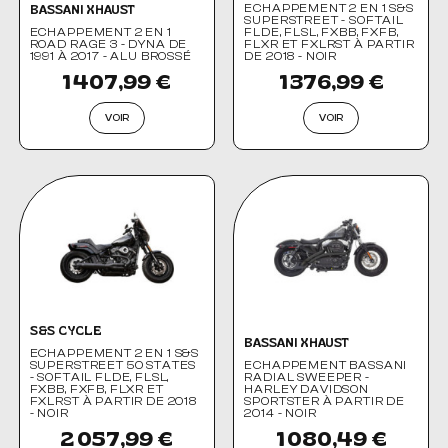
ECHAPPEMENT 2 EN 1 S&S
BASSANI XHAUST
SUPERSTREET - SOFTAIL
ECHAPPEMENT 2 EN 1
FLDE, FLSL, FXBB, FXFB,
ROAD RAGE 3 - DYNA DE
FLXR ET FXLRST À PARTIR
1991 À 2017 - ALU BROSSÉ
DE 2018 - NOIR
1 407,99 €
1 376,99 €
VOIR
VOIR
S&S CYCLE
BASSANI XHAUST
ECHAPPEMENT 2 EN 1 S&S
SUPERSTREET 50 STATES
ECHAPPEMENT BASSANI
- SOFTAIL FLDE, FLSL,
RADIAL SWEEPER -
FXBB, FXFB, FLXR ET
HARLEY DAVIDSON
FXLRST À PARTIR DE 2018
SPORTSTER À PARTIR DE
- NOIR
2014 - NOIR
2 057,99 €
1 080,49 €