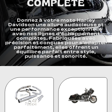
COMPLÈTE
Donnez à votre moto Harley
Davidson une allure audacieuse et
une performance exceptionnelle
avec nos lignes d'échappement
complètes. Fabriquées avec
précision et conçues pour s'adapter
parfaitement, elles offrent un
équilibre parfait entre style,
puissance et sonorité.