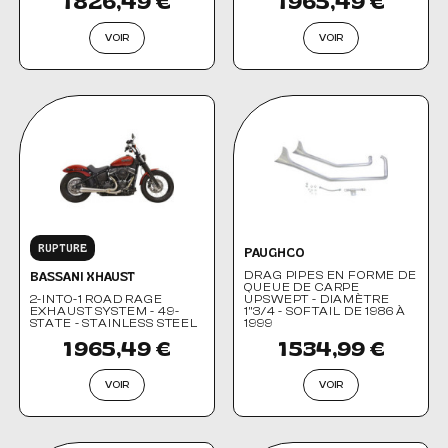
1 826,49 €
1 965,49 €
VOIR
VOIR
RUPTURE
PAUGHCO
DRAG PIPES EN FORME DE
BASSANI XHAUST
QUEUE DE CARPE
2-INTO-1 ROAD RAGE
UPSWEPT - DIAMÈTRE
EXHAUST SYSTEM - 49-
1"3/4 - SOFTAIL DE 1986 À
STATE - STAINLESS STEEL
1999
1 965,49 €
1 534,99 €
VOIR
VOIR