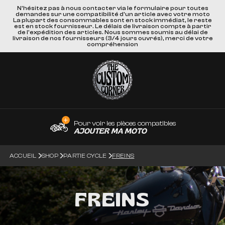
N'hésitez pas à nous contacter via le formulaire pour toutes
demandes sur une compatibilité d'un article avec votre moto
La plupart des consommables sont en stock immédiat, le reste
est en stock fournisseur. Le délais de livraison compte à partir
de l'expédition des articles. Nous sommes soumis au délai de
livraison de nos fournisseurs (3/4 jours ouvrés), merci de votre
compréhension
Pour voir les pièces compatibles
AJOUTER MA MOTO
ACCUEIL
SHOP
PARTIE CYCLE
FREINS
FREINS