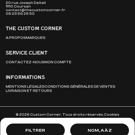
20 rue Joseph Delteil
11110 Coursan
contact@thecustomcorner.fr
06 23 56 26 50
THE CUSTOM CORNER
A PROPOS
MARQUES
SERVICE CLIENT
CONTACTEZ-NOUS
MON COMPTE
INFORMATIONS
MENTIONS LÉGALES
CONDITIONS GÉNÉRALES DE VENTES
LIVRAISON ET RETOURS
© 2026 Custom Corner. Tous droits réservés.
Cookies
Prix, décroissant
FILTRER
MARQUE
NOM, A À Z