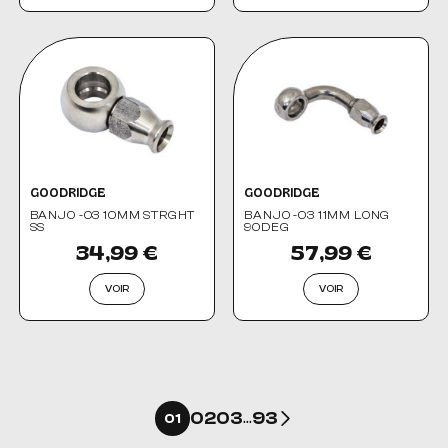
GOODRIDGE
GOODRIDGE
BANJO -03 10MM STRGHT
BANJO -03 11MM LONG
SS
90DEG
34,99 €
57,99 €
VOIR
VOIR
Suivant
02
03
93
01
…