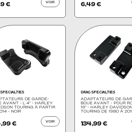
VOIR
9 €
6,49 €
 SPECIALTIES
DRAG SPECIALTIES
PTATEURS DE GARDE-
ADAPTATEURS DE GAR
 AVANT - L 4" - HARLEY
BOUE AVANT - POUR R
IDSON TOURING À PARTIR
16" - HARLEY DAVIDSO
014 - NOIR
TOURING DE 1980 À 201
VOIR
,99 €
134,99 €