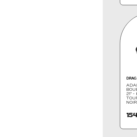
DRAG
ADA
BOU
21" 
TOUR
NOIR
154