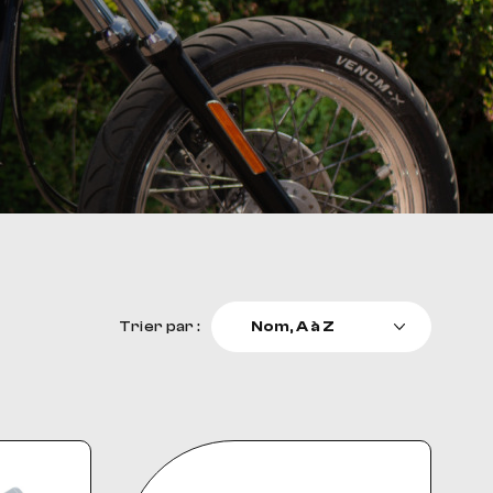
Trier par :
Nom, A à Z
Prix, décroissant
Prix, croissant
Pertinence