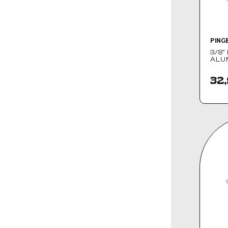
JARDINE
(1)
JOS
(2)
KILLER CUSTOM
(4)
KLOCK WERKS
(129)
KODLIN USA
(1)
KOSO NORTH AMERICA
(1)
PING
KRAUS
(2)
3/8"
KURYAKYN
(49)
ALU
LA CHOPPERS
(6)
LINDBY
(2)
LOWBROW
(2)
32,
MCS
(41)
MEMPHIS SHADES
(5)
MOTION PRO
(19)
MUSTANG
(18)
MW
(1)
NAMZ
(11)
OPTIMATE / TECMATE
(1)
PAUL YAFFE BAGGER
(83)
NATION
PERFORMANCE
(2)
MACHINE
PINGEL
(58)
RBS
(1)
RICKS MOTORCYCLES
(4)
S&S CYCLE
(6)
SADDLEMEN
(42)
SAMWEL
(1)
SCREWS4BIKES
(1)
SLYFOX
(26)
SPEED MERCHANT
(9)
SW-MOTECH
(11)