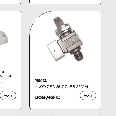
DE-
OUE DE
N
PINGEL
3 -
ANODIZED GUZZLER 22MM
VOIR
VOIR
309,49 €