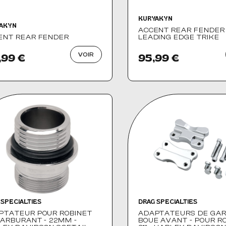
KURYAKYN
AKYN
ACCENT REAR FENDER
ENT REAR FENDER
LEADING EDGE TRIKE
VOIR
,99 €
95,99 €
 SPECIALTIES
DRAG SPECIALTIES
PTATEUR POUR ROBINET
ADAPTATEURS DE GAR
CARBURANT - 22MM -
BOUE AVANT - POUR R