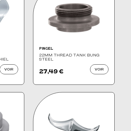
Nom, Z à A
Nom, A à Z
PINGEL
22MM THREAD TANK BUNG
HIEL
STEEL
VOIR
VOIR
27,49 €