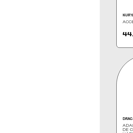
THRASHIN SUPPLY CO.
(8)
THUNDERBIKE
(4)
THUNDERMAX
(1)
KURY
TRASK
(11)
TXT
(8)
ACC
44
DRAG
ADA
DE 