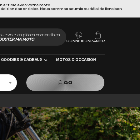
un article avec votre moto
pédition des articles. Nous sommes soumis au délai de livraison
our voir les pièces compatibles
JOUTER MA MOTO
CONNEXION
PANIER
GOODIES & CADEAUX
MOTOS D'OCCASION
GO
BRIFIANTS