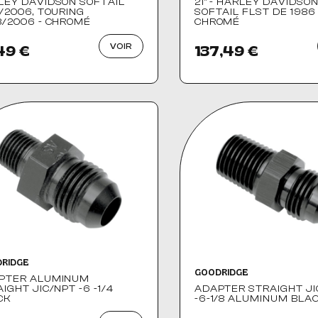
LEY DAVIDSON SOFTAIL
21" - HARLEY DAVIDSO
/2006, TOURING
SOFTAIL FLST DE 1986 
3/2006 - CHROMÉ
CHROMÉ
VOIR
49 €
137,49 €
RIDGE
GOODRIDGE
PTER ALUMINUM
IGHT JIC/NPT -6 -1/4
ADAPTER STRAIGHT JI
CK
-6-1/8 ALUMINUM BLA