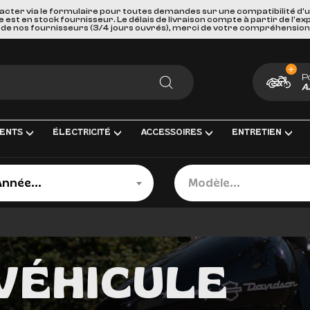
acter via le formulaire pour toutes demandes sur une compatibilité d'
st en stock fournisseur. Le délais de livraison compte à partir de l'ex
de nos fournisseurs (3/4 jours ouvrés), merci de votre compréhension
P
A
RECHERCHER
ENTS
ÉLECTRICITÉ
ACCESSOIRES
ENTRETIEN
née
Modèle
Année...
Modèle...
ENT COMPLÈTE
RICITÉ ET MESURE
BAGAGERIE
HUILES, PRODUIT CHIMIQUES ET LU
GOODIES
IRAGE
PORTES BAGAGES, FIXATIONS ET ACCESSOIRES
KITS ENTRETIEN
CARTES CADEAUX
S INTERMÉDIAIRES ET EMBOUTS
EURS DE BATTERIE
SÉCURITÉ ET DE TRANSPORTS
FILTRES
VÉHICULE
GE & ACCESSOIRES
ES D'ALLUMAGE
ACCESSOIRES DIVERS
BOUGIES D'ALLUMAGE
ERIES
PAREBRISES ET CARENAGES
BATTERIES
LLES
RETROVISEURS
OUTILLAGE