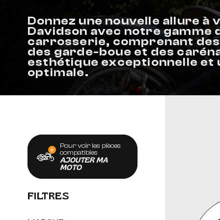
SELLES & SISSYBARS
Donnez une nouvelle allure à 
Davidson avec notre gamme d
REPOSE PIEDS & COMMANDES AUX
carrosserie, comprenant des
des garde-boue et des carén
CHAMBRES À AIR & ACCESSOIRES
esthétique exceptionnelle et
optimale.
Pour voir les pièces
compatibles
AJOUTER MA
MOTO
FILTRES