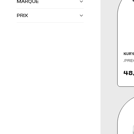
MARQUE
PRIX
ALL BALLS
(6)
ARLEN NESS
(71)
BURLY
(11)
CCE
(29)
CHRIS PRODUCTS
(1)
COBRA
(17)
0,00 € - 4 635,00 €
COLONY
(5)
COVINGTONS
(2)
CULT WERK
(95)
KURY
CUSTOM CYCLE
(3)
.PRE
ENGINEERING
CUSTOM DYNAMICS
(5)
CYCLE VISIONS
(14)
48
D3SD
(8)
DAKOTA DIGITAL
(2)
DAYTONA JAPAN
(3)
DOMINATOR
(9)
MOTORCYCLES
DRAG SPECIALTIES
(520)
DYNOJET
(1)
EMGO
(12)
FABIO GRAVURE
(1)
FUEL TOOL
(3)
GOODRIDGE
(5)
HEINZ BIKES
(15)
HELLS KITCHEN
(4)
CHOPPERS
JAMES GASKET
(2)