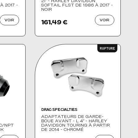
N
21" - HARLEY DAVIDSON
À 2017 -
SOFTAIL FLST DE 1986 À 2017 -
NOIR
VOIR
VOIR
161,49 €
RUPTURE
DRAG SPECIALTIES
ADAPTATEURS DE GARDE-
BOUE AVANT - L 4" - HARLEY
C/NPT
DAVIDSON TOURING À PARTIR
CK
DE 2014 - CHROMÉ