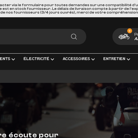
acter via le formulaire pour toutes demandes sur une compatibilité d'
st en stock fournisseur. Le délais de livraison compte à partir de l'ex
de nos fournisseurs (3/4 jours ouvrés), merci de votre compréhension
P
A
RECHERCHER
ENTS
ÉLECTRICITÉ
ACCESSOIRES
ENTRETIEN
MENT COMPLÈTE
TRICITÉ ET MESURE
BAGAGERIE
HUILES, PRODUIT CHIMIQUES ET L
GOODIES
IRAGE
PORTES BAGAGES, FIXATIONS ET ACCESSOIRES
KITS ENTRETIEN
CARTES CADEAUX
S INTERMÉDIAIRES ET EMBOUTS
GEURS DE BATTERIE
SÉCURITÉ ET DE TRANSPORTS
FILTRES
GE & ACCESSOIRES
IES D'ALLUMAGE
ACCESSOIRES DIVERS
BOUGIES D'ALLUMAGE
ERIES
PAREBRISES ET CARENAGES
BATTERIES
tre écoute pour
LLES
RETROVISEURS
OUTILLAGE