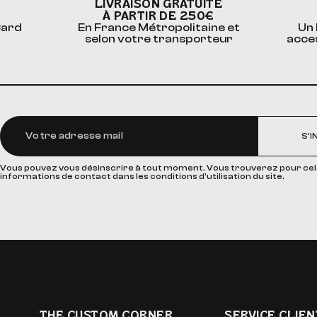
LIVRAISON GRATUITE
À PARTIR DE 250€
Card
En France Métropolitaine et
Un 
selon votre transporteur
acce
S'I
Vous pouvez vous désinscrire à tout moment. Vous trouverez pour cel
informations de contact dans les conditions d'utilisation du site.
THE CUSTOM CORNER
SERVICE CLIEN