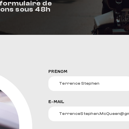
 formulaire de
rons sous 48h
AUDIO, VIDÉO ET FIXATIONS
VISSERIE
 PIEDS
PRÉNOM
E-MAIL