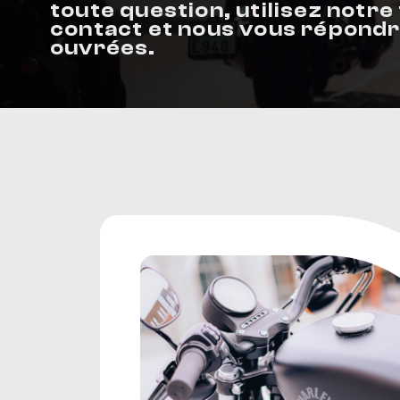
toute question, utilisez notre
contact et nous vous répond
SELLES & SISSYBARS
ouvrées.
REPOSE PIEDS & COMMANDES AUX
CHAMBRES À AIR & ACCESSOIRES