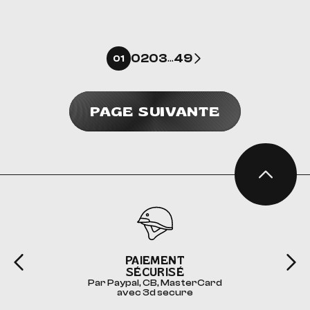
Suivant
02
03
49
01
…
PAGE SUIVANTE
PAIEMENT
SÉCURISÉ
Par Paypal, CB, MasterCard
avec 3d secure