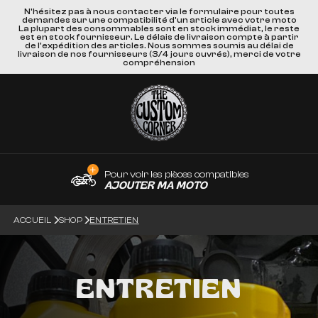
N'hésitez pas à nous contacter via le formulaire pour toutes
demandes sur une compatibilité d'un article avec votre moto
La plupart des consommables sont en stock immédiat, le reste
est en stock fournisseur. Le délais de livraison compte à partir
de l'expédition des articles. Nous sommes soumis au délai de
livraison de nos fournisseurs (3/4 jours ouvrés), merci de votre
compréhension
Pour voir les pièces compatibles
AJOUTER MA MOTO
ACCUEIL
SHOP
ENTRETIEN
ENTRETIEN