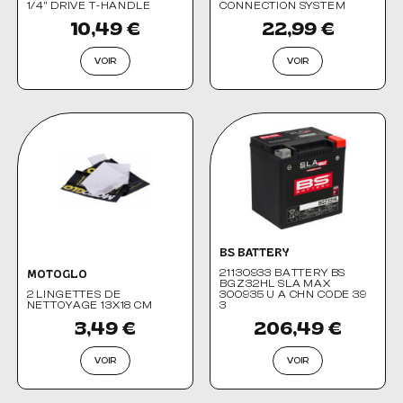
1/4" DRIVE T-HANDLE
CONNECTION SYSTEM
10,49 €
22,99 €
VOIR
VOIR
BS BATTERY
21130933 BATTERY BS
MOTOGLO
BGZ32HL SLA MAX
2 LINGETTES DE
300935 U A CHN CODE 39
NETTOYAGE 13X18 CM
3
3,49 €
206,49 €
VOIR
VOIR