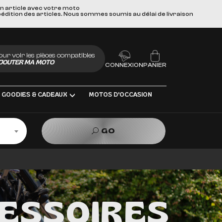
un article avec votre moto
pédition des articles. Nous sommes soumis au délai de livraison
our voir les pièces compatibles
JOUTER MA MOTO
CONNEXION
PANIER
GOODIES & CADEAUX
MOTOS D'OCCASION
GO
LUBRIFIANTS
S
CESSOIRES