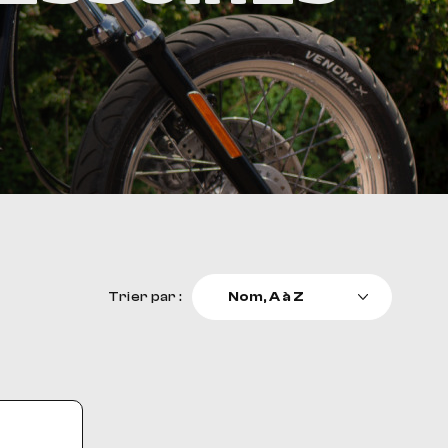
Trier par :
Nom, A à Z
Prix, décroissant
Prix, croissant
Pertinence