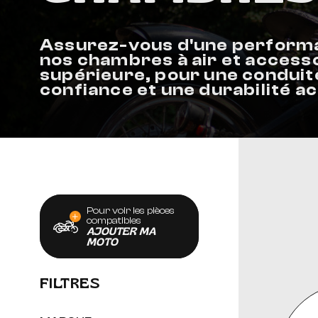
SELLES & SISSYBARS
Assurez-vous d'une performa
REPOSE PIEDS & COMMANDES AUX
nos chambres à air et accesso
supérieure, pour une conduit
CHAMBRES À AIR & ACCESSOIRES
confiance et une durabilité a
Pour voir les pièces
compatibles
AJOUTER MA
MOTO
FILTRES