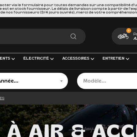
acter via le formulaire pour toutes demandes sur une compatibilité d'
st en stock fournisseur. Le délais de livraison compte à partir de l'ex
de nos fournisseurs (3/4 jours ouvrés), merci de votre compréhension
P
A
RECHERCHER
ENTS
ÉLECTRICITÉ
ACCESSOIRES
ENTRETIEN
née
Modèle
Année...
Modèle...
MENT COMPLÈTE
TRICITÉ ET MESURE
BAGAGERIE
HUILES, PRODUIT CHIMIQUES ET 
GOODIES
IRAGE
PORTES BAGAGES, FIXATIONS ET ACCESSOIRE
KITS ENTRETIEN
CARTES CADEAUX
ES
S INTERMÉDIAIRES ET EMBOUTS
GEURS DE BATTERIE
SÉCURITÉ ET DE TRANSPORTS
FILTRES
AGE & ACCESSOIRES
IES D'ALLUMAGE
ACCESSOIRES DIVERS
BOUGIES D'ALLUMAGE
À AIR & AC
ERIES
PAREBRISES ET CARENAGES
BATTERIES
LLES
RETROVISEURS
OUTILLAGE