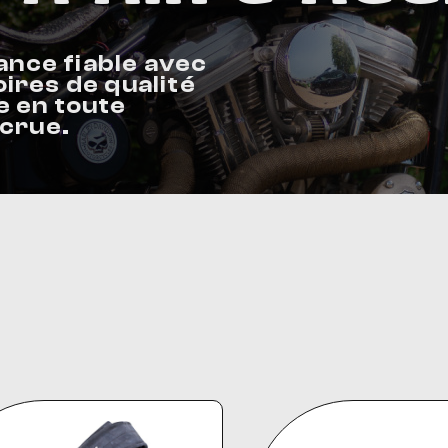
AUDIO, VIDÉO ET FIXATIONS
VISSERIE
nce fiable avec
 PIEDS
ires de qualité
e en toute
ccrue.