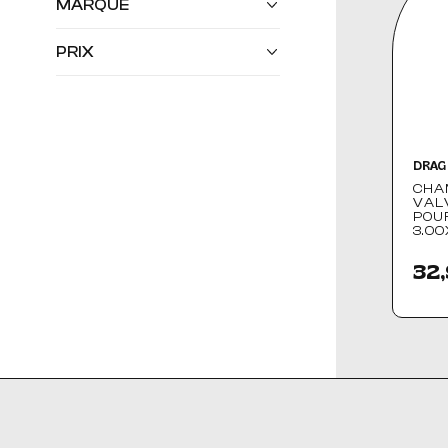
MARQUE
PRIX
DRAG SPECIALTIES
(2)
30,00 € - 35,00 €
DRAG
CHA
VAL
POUR
3.00
32,