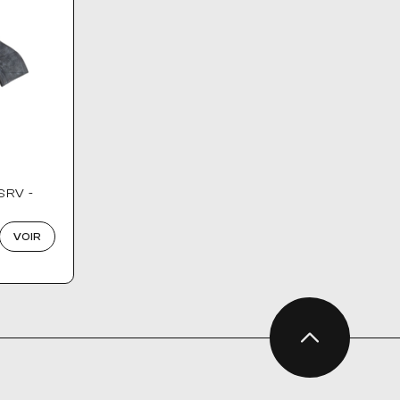
Nom, Z à A
Nom, A à Z
E
SRV -
VOIR