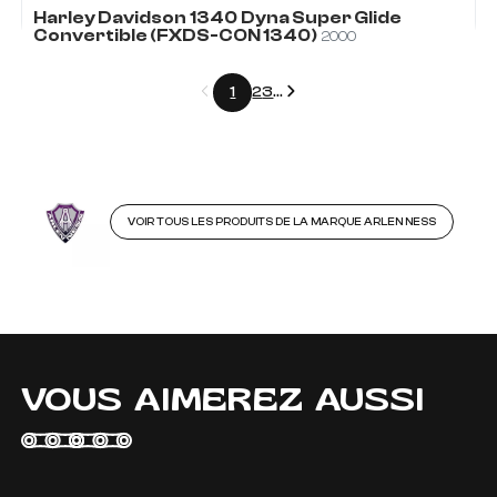
Harley Davidson
1340
Dyna Super Glide
Convertible (FXDS-CON 1340)
2000
Précédent
Suivant
1
2
3
...
VOIR TOUS LES PRODUITS DE LA MARQUE ARLEN NESS
VOUS AIMEREZ AUSSI