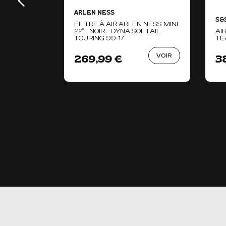
ARLEN NESS
S&
FILTRE À AIR ARLEN NESS MINI
22° - NOIR - DYNA SOFTAIL
AI
TOURING 99-17
TE
VOIR
269,99 €
3