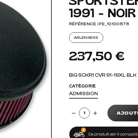
SPORTSTER
1991 - NOIR
AUDIO, VIDÉO ET FIXATIONS
VISSERIE
 PIEDS
RÉFÉRENCE : PE_10100878
ARLEN NESS
237,50 €
BIG SCKR1 CVR 91-19XL BLK
CATÉGORIE
ADMISSION
Quantité
AJOUT
Ce produit est-il compatib