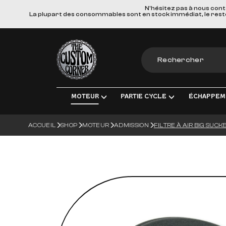
N'hésitez pas à nous cont
La plupart des consommables sont en stock immédiat, le reste e
The Custom Corner
MOTEUR
PARTIE CYCLE
ÉCHAPPEM
ACCUEIL
SHOP
MOTEUR
ADMISSION
FILTRE À AIR BIG SUCKE
MOTEUR & PIÈCES DE RECHANGE
TRANSMISSION FINALE
LIGNES D'ÉCHAPPEM
ÉLECT
ADMISSION
FREINS
SILENCIEUX
ÉCLA
TRANSMISSION
SUSPENSIONS
COLLECTEURS, TUBE
CHARG
ROUES & ACCESSOIRES
MATERIEL DE MONTA
BOUGI
CORPS DU VÉHICULE
BATT
GUIDONS ET COMMANDES MANUE