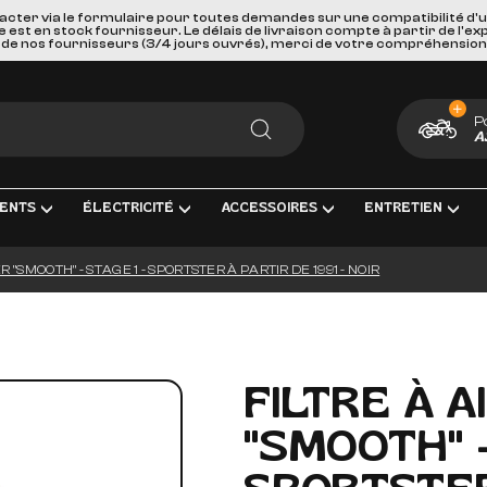
acter via le formulaire pour toutes demandes sur une compatibilité d'
st en stock fournisseur. Le délais de livraison compte à partir de l'ex
de nos fournisseurs (3/4 jours ouvrés), merci de votre compréhension
P
A
RECHERCHER
ENTS
ÉLECTRICITÉ
ACCESSOIRES
ENTRETIEN
R "SMOOTH" - STAGE 1 - SPORTSTER À PARTIR DE 1991 - NOIR
ENT COMPLÈTE
RICITÉ ET MESURE
BAGAGERIE
HUILES, PRODUIT CHIMIQUES ET LU
GOODIES
IRAGE
PORTES BAGAGES, FIXATIONS ET ACCESSOIRES
KITS ENTRETIEN
CARTES CADEAUX
S INTERMÉDIAIRES ET EMBOUTS
EURS DE BATTERIE
SÉCURITÉ ET DE TRANSPORTS
FILTRES
FILTRE À A
GE & ACCESSOIRES
ES D'ALLUMAGE
ACCESSOIRES DIVERS
BOUGIES D'ALLUMAGE
"SMOOTH" -
ERIES
PAREBRISES ET CARENAGES
BATTERIES
LLES
RETROVISEURS
OUTILLAGE