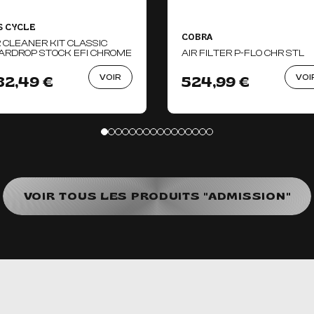
S CYCLE
COBRA
R CLEANER KIT CLASSIC
ARDROP STOCK EFI CHROME
AIR FILTER P-FLO CHR STL
VOIR
VOI
82,49 €
524,99 €
VOIR TOUS LES PRODUITS "ADMISSION"