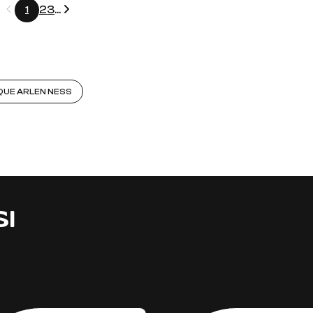
Précédent
Suivant
2
3
...
1
QUE ARLEN NESS
SI