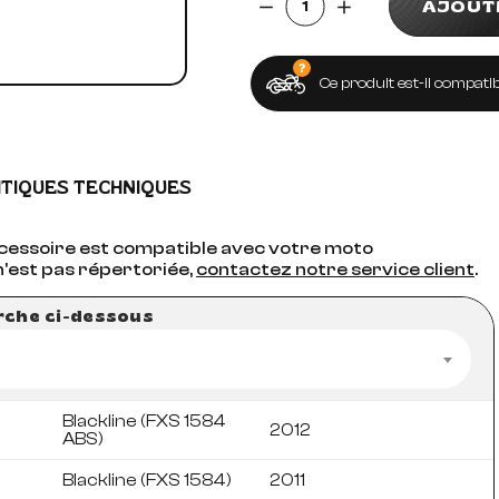
AJOUT
Ce produit est-il compatib
ITIQUES TECHNIQUES
accessoire est compatible avec votre moto
n'est pas répertoriée,
contactez notre service client
.
erche ci-dessous
Blackline (FXS 1584
2012
ABS)
Blackline (FXS 1584)
2011