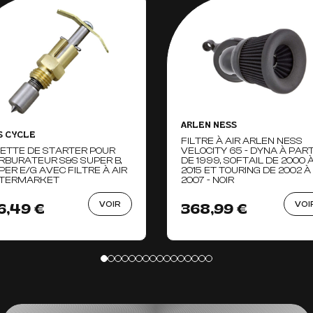
ARLEN NESS
S CYCLE
FILTRE À AIR ARLEN NESS
RETTE DE STARTER POUR
VELOCITY 65 - DYNA À PART
RBURATEUR S&S SUPER B,
DE 1999, SOFTAIL DE 2000 
PER E/G AVEC FILTRE À AIR
2015 ET TOURING DE 2002 À
TERMARKET
2007 - NOIR
VOIR
VOI
6,49 €
368,99 €