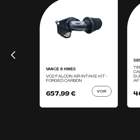
S&
TI
VANCE & HINES
CA
VO2 FALCON AIR INTAKE KIT -
SU
FORGED CARBON
AF
VOIR
657,99 €
4