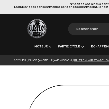
N'hésitez pas à nous cont
La plupart des consommables sont en stock immédiat, le reste e
The Custom Corner
MOTEUR
PARTIE CYCLE
ÉCHAPPEM
ACCUEIL
SHOP
MOTEUR
ADMISSION
FILTRE À AIR STAGE I B
MOTEUR & PIÈCES DE RECHANGE
TRANSMISSION FINALE
LIGNES D'ÉCHAPPE
ÉLEC
ADMISSION
FREINS
SILENCIEUX
ÉCLA
TRANSMISSION
SUSPENSIONS
COLLECTEURS, TUBE
CHAR
ROUES & ACCESSOIRES
MATERIEL DE MONTA
BOUG
CORPS DU VÉHICULE
BATT
GUIDONS ET COMMANDES MANUE