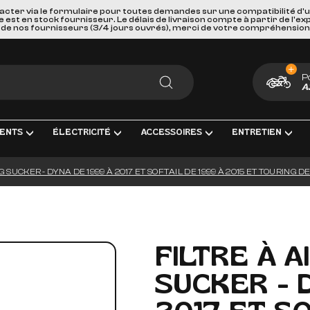
acter via le formulaire pour toutes demandes sur une compatibilité d'
st en stock fournisseur. Le délais de livraison compte à partir de l'ex
de nos fournisseurs (3/4 jours ouvrés), merci de votre compréhension
P
A
RECHERCHER
ENTS
ÉLECTRICITÉ
ACCESSOIRES
ENTRETIEN
IG SUCKER - DYNA DE 1999 À 2017 ET SOFTAIL DE 1999 À 2015 ET TOURING D
MENT COMPLÈTE
TRICITÉ ET MESURE
BAGAGERIE
HUILES, PRODUIT CHIMIQUES ET L
GOODIES
IRAGE
PORTES BAGAGES, FIXATIONS ET ACCESSOIRES
KITS ENTRETIEN
CARTES CADEAUX
S INTERMÉDIAIRES ET EMBOUTS
GEURS DE BATTERIE
SÉCURITÉ ET DE TRANSPORTS
FILTRES
FILTRE À A
GE & ACCESSOIRES
IES D'ALLUMAGE
ACCESSOIRES DIVERS
BOUGIES D'ALLUMAGE
SUCKER - 
ERIES
PAREBRISES ET CARENAGES
BATTERIES
LLES
RETROVISEURS
OUTILLAGE