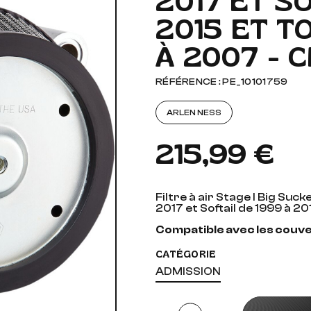
2017 ET SO
2015 ET T
AUDIO, VIDÉO ET FIXATIONS
VISSERIE
À 2007 - 
 PIEDS
RÉFÉRENCE : PE_10101759
ARLEN NESS
215,99 €
Filtre à air Stage I Big Su
2017 et Softail de 1999 à 2
Compatible avec les couverc
CATÉGORIE
ADMISSION
Quantité