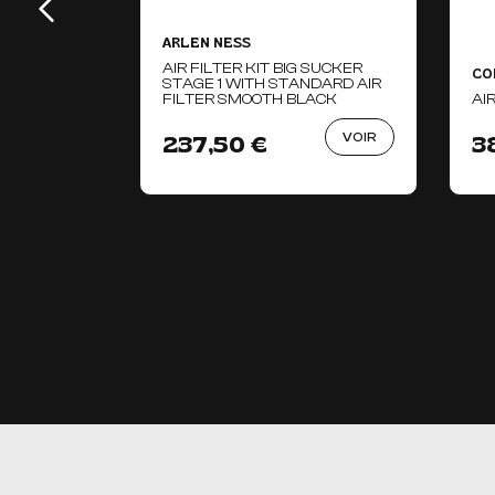
ARLEN NESS
AIR FILTER KIT BIG SUCKER
CO
STAGE 1 WITH STANDARD AIR
FILTER SMOOTH BLACK
AI
VOIR
237,50 €
3