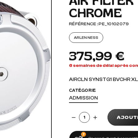
AIR FILTE
CHROME
AUDIO, VIDÉO ET FIXATIONS
VISSERIE
 PIEDS
RÉFÉRENCE : PE_10102079
ARLEN NESS
375,99 €
6 semaines de délai après c
AIRCLN SYNSTG1 BVCHR XL
CATÉGORIE
ADMISSION
Quantité
AJOUT