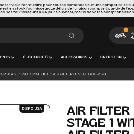
acter via le formulaire pour toutes demandes sur une compatibilité d'
st en stock fournisseur. Le délais de livraison compte à partir de l'ex
de nos fournisseurs (3/4 jours ouvrés), merci de votre compréhension
P
A
RECHERCHER
ENTS
ÉLECTRICITÉ
ACCESSOIRES
ENTRETIEN
CKER STAGE 1 WITH SYNTHETIC AIR FILTER BEVELED CHROME
ENT COMPLÈTE
RICITÉ ET MESURE
BAGAGERIE
HUILES, PRODUIT CHIMIQUES ET LU
GOODIES
IRAGE
PORTES BAGAGES, FIXATIONS ET ACCESSOIRES
KITS ENTRETIEN
CARTES CADEAUX
S INTERMÉDIAIRES ET EMBOUTS
EURS DE BATTERIE
SÉCURITÉ ET DE TRANSPORTS
FILTRES
AIR FILTER
DISPO USA
GE & ACCESSOIRES
ES D'ALLUMAGE
ACCESSOIRES DIVERS
BOUGIES D'ALLUMAGE
STAGE 1 W
ERIES
PAREBRISES ET CARENAGES
BATTERIES
LLES
RETROVISEURS
OUTILLAGE