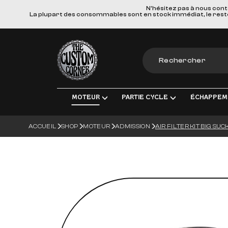
N'hésitez pas à nous cont
La plupart des consommables sont en stock immédiat, le reste e
The Custom Corner
MOTEUR
PARTIE CYCLE
ÉCHAPPEM
ACCUEIL
SHOP
MOTEUR
ADMISSION
AIR FILTER KIT BIG SU
MOTEUR & PIÈCES DE RECHANGE
TRANSMISSION FINALE
LIGNES D'ÉCHAPPEM
ÉLECT
ADMISSION
FREINS
SILENCIEUX
ÉCLA
TRANSMISSION
SUSPENSIONS
COLLECTEURS, TUBE
CHARG
ROUES & ACCESSOIRES
MATERIEL DE MONTA
BOUGI
CORPS DU VÉHICULE
BATT
GUIDONS ET COMMANDES MANUE