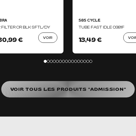
BRA
S&S CYCLE
R FILTER CR BLK SFTL/DY
TUBE FAST IDLE 0381F
VOIR
VOI
80,99 €
13,49 €
VOIR TOUS LES PRODUITS "ADMISSION"