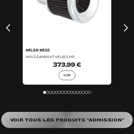
ARLEN NESS
AIR CLEANER KT VEL90 CHR
373,99 €
VOIR
VOIR TOUS LES PRODUITS "ADMISSION"