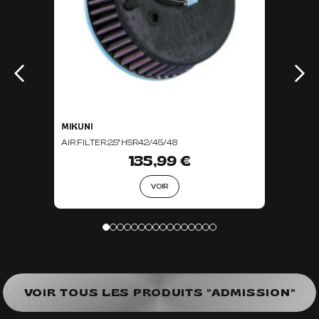
MIKUNI
AIR FILTER 2.5'' HSR42/45/48
135,99 €
VOIR
VOIR TOUS LES PRODUITS "ADMISSION"