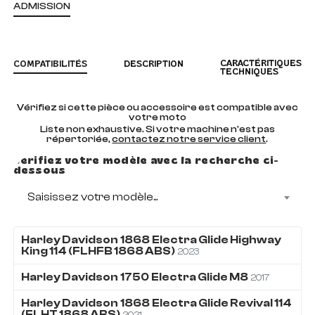
ADMISSION
CARACTÉRITIQUES
COMPATIBILITÉS
DESCRIPTION
TECHNIQUES
Vérifiez si cette pièce ou accessoire est compatible avec
votre moto
Liste non exhaustive. Si votre machine n'est pas
répertoriée,
contactez notre service client
.
Vérifiez votre modèle avec la recherche ci-
dessous
Saisissez votre modèle...
Harley Davidson
1868
Electra Glide Highway
King 114 (FLHFB 1868 ABS)
2023
Harley Davidson
1750
Electra Glide M8
2017
Harley Davidson
1868
Electra Glide Revival 114
(FLHT 1868 ABS)
2021