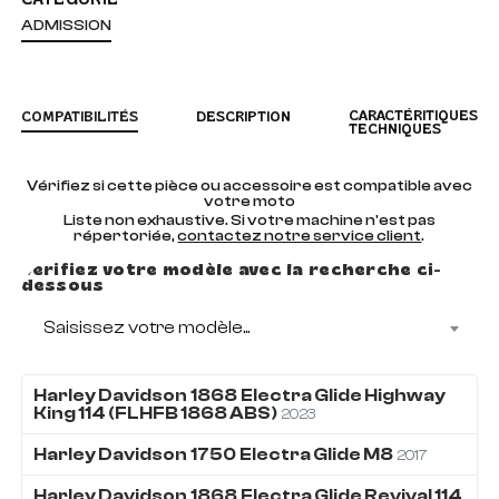
ADMISSION
CARACTÉRITIQUES
COMPATIBILITÉS
DESCRIPTION
TECHNIQUES
Vérifiez si cette pièce ou accessoire est compatible avec
votre moto
Liste non exhaustive. Si votre machine n'est pas
répertoriée,
contactez notre service client
.
Vérifiez votre modèle avec la recherche ci-
dessous
Saisissez votre modèle...
Harley Davidson
1868
Electra Glide Highway
King 114 (FLHFB 1868 ABS)
2023
Harley Davidson
1750
Electra Glide M8
2017
Harley Davidson
1868
Electra Glide Revival 114