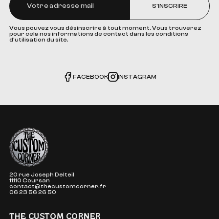
S'INSCRIRE
Vous pouvez vous désinscrire à tout moment. Vous trouverez
pour cela nos informations de contact dans les conditions
d'utilisation du site.
FACEBOOK
INSTAGRAM
The Custom Corner
20 rue Joseph Delteil
11110 Coursan
contact@thecustomcorner.fr
06 23 56 26 50
THE CUSTOM CORNER