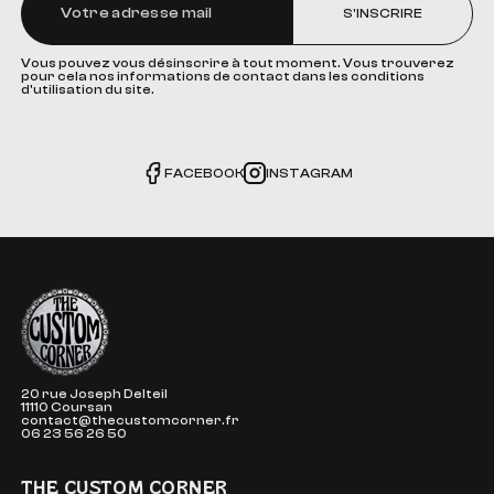
S'INSCRIRE
Vous pouvez vous désinscrire à tout moment. Vous trouverez
pour cela nos informations de contact dans les conditions
d'utilisation du site.
FACEBOOK
INSTAGRAM
The Custom Corner
20 rue Joseph Delteil
11110 Coursan
contact@thecustomcorner.fr
06 23 56 26 50
THE CUSTOM CORNER