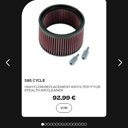
S&S CYCLE
HIGH FLOW REPLACEMENT AIR FILTER +1" FOR
STEALTH AIR CLEANER
92,99 €
VOIR