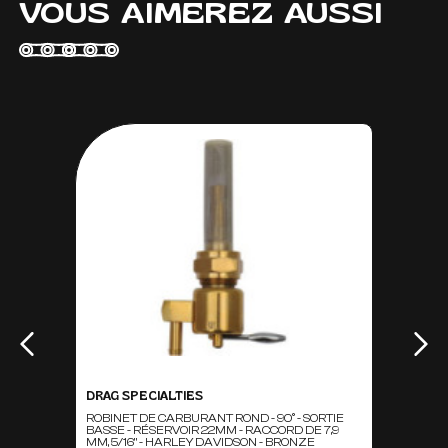
VOUS AIMEREZ AUSSI
DRAG SPECIALTIES
ROBINET DE CARBURANT ROND - 90° - SORTIE
BASSE - RÉSERVOIR 22MM - RACCORD DE 7,9
MM, 5/16" - HARLEY DAVIDSON - BRONZE