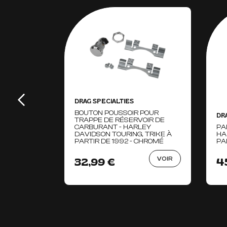
DRAG SPECIALTIES
BOUTON POUSSOIR POUR
DR
TRAPPE DE RÉSERVOIR DE
CARBURANT - HARLEY
PA
DAVIDSON TOURING, TRIKE À
HA
PARTIR DE 1992 - CHROMÉ
PA
VOIR
32,99 €
4