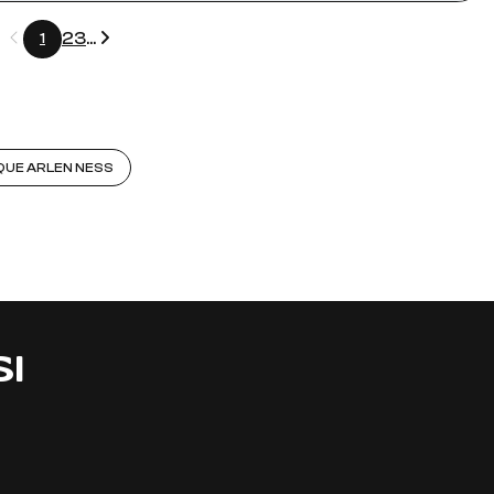
Précédent
Suivant
2
3
...
1
QUE ARLEN NESS
SI