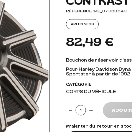
CONTRAST
AUDIO, VIDÉO ET FIXATIONS
VISSERIE
RÉFÉRENCE : PE_07030849
 PIEDS
ARLEN NESS
82,49 €
Bouchon de réservoir d'ess
Pour Harley Davidson Dyna d
Sportster à partir de 1992 
CATÉGORIE
CORPS DU VÉHICULE
Quantité
AJOUT
M'alerter du retour en stoc