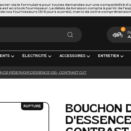
acter via le formulaire pour toutes demandes sur une compatibilité d'
st en stock fournisseur. Le délais de livraison compte à partir de l'ex
de nos fournisseurs (3/4 jours ouvrés), merci de votre compréhension
P
A
RECHERCHER
ENTS
ÉLECTRICITÉ
ACCESSOIRES
ENTRETIEN
 DE RÉSERVOIR D'ESSENCE 10G - CONTRAST CUT
MENT COMPLÈTE
TRICITÉ ET MESURE
BAGAGERIE
HUILES, PRODUIT CHIMIQUES ET L
GOODIES
IRAGE
PORTES BAGAGES, FIXATIONS ET ACCESSOIRES
KITS ENTRETIEN
CARTES CADEAUX
S INTERMÉDIAIRES ET EMBOUTS
GEURS DE BATTERIE
SÉCURITÉ ET DE TRANSPORTS
FILTRES
BOUCHON 
RUPTURE
GE & ACCESSOIRES
IES D'ALLUMAGE
ACCESSOIRES DIVERS
BOUGIES D'ALLUMAGE
D'ESSENCE
ERIES
PAREBRISES ET CARENAGES
BATTERIES
LLES
RETROVISEURS
OUTILLAGE