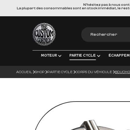
N'hésitez pas à nous cont
La plupart des consommables sont en stock immédiat, le reste e
The Custom Corner
MOTEUR
PARTIE CYCLE
ÉCHAPPEM
ACCUEIL
SHOP
PARTIE CYCLE
CORPS DU VÉHICULE
BOUCHON
MOTEUR & PIÈCES DE RECHANGE
TRANSMISSION FINALE
LIGNES D'ÉCHAPPE
ÉLEC
ADMISSION
FREINS
SILENCIEUX
ÉCLA
TRANSMISSION
SUSPENSIONS
COLLECTEURS, TUBE
CHAR
ROUES & ACCESSOIRES
MATERIEL DE MONTA
BOUG
CORPS DU VÉHICULE
BATT
GUIDONS ET COMMANDES MANUE