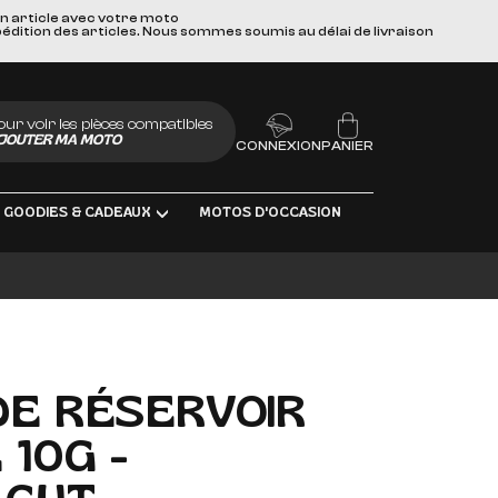
un article avec votre moto
pédition des articles. Nous sommes soumis au délai de livraison
our voir les pièces compatibles
JOUTER MA MOTO
CONNEXION
PANIER
GOODIES & CADEAUX
MOTOS D'OCCASION
UBRIFIANTS
DE RÉSERVOIR
 10G -