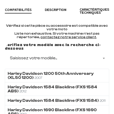
CARACTÉRITIQUES
COMPATIBILITÉS
DESCRIPTION
TECHNIQUES
Vérifiez si cette pièce ou accessoire est compatible avec
votre moto
Liste non exhaustive. Si votre machine n'est pas
répertoriée,
contactez notre service client
.
Vérifiez votre modèle avec la recherche ci-
dessous
Saisissez votre modèle...
Harley Davidson
1200
50th Anniversary
(XL50 1200)
2007
Harley Davidson
1584
Blackline (FXS 1584
ABS)
2012
Harley Davidson
1584
Blackline (FXS 1584)
2011
Harley Davidson
1690
Blackline (FXS 1690
ABS)