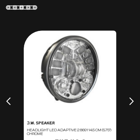
J.W. SPEAKER
HEADLIGHT LED ADAPTIVE 2 8691 14.5 CM (5.75'')
CHROME