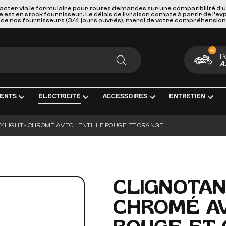
acter via le formulaire pour toutes demandes sur une compatibilité d'
st en stock fournisseur. Le délais de livraison compte à partir de l'ex
de nos fournisseurs (3/4 jours ouvrés), merci de votre compréhension
P
A
RECHERCHER
ENTS
ÉLECTRICITÉ
ACCESSOIRES
ENTRETIEN
Y LIGHT - CHROMÉ AVEC LENTILLE ROUGE ET ORANGE
MENT COMPLÈTE
TRICITÉ ET MESURE
BAGAGERIE
HUILES, PRODUIT CHIMIQUES ET 
GOODIES
IRAGE
PORTES BAGAGES, FIXATIONS ET ACCESSOIRE
KITS ENTRETIEN
CARTES CADEAUX
S INTERMÉDIAIRES ET EMBOUTS
GEURS DE BATTERIE
SÉCURITÉ ET DE TRANSPORTS
FILTRES
CLIGNOTAN
AGE & ACCESSOIRES
IES D'ALLUMAGE
ACCESSOIRES DIVERS
BOUGIES D'ALLUMAGE
CHROMÉ A
ERIES
PAREBRISES ET CARENAGES
BATTERIES
LLES
RETROVISEURS
OUTILLAGE