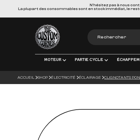
N'hésitez pas à nous cont
La plupart des consommables sont en stock immédiat, le reste e
The Custom Corner
MOTEUR
PARTIE CYCLE
ÉCHAPPEM
ACCUEIL
SHOP
ÉLECTRICITÉ
ÉCLAIRAGE
CLIGNOTANTS PON
MOTEUR & PIÈCES DE RECHANGE
TRANSMISSION FINALE
LIGNES D'ÉCHAPPE
ÉLEC
ADMISSION
FREINS
SILENCIEUX
ÉCLA
TRANSMISSION
SUSPENSIONS
COLLECTEURS, TUBE
CHAR
ROUES & ACCESSOIRES
MATERIEL DE MONT
BOUG
CORPS DU VÉHICULE
BATT
GUIDONS ET COMMANDES MANUE