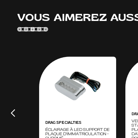
VOUS AIMEREZ AUS
DR
VE
DRAG SPECIALTIES
ST
ÉCLAIRAGE À LED SUPPORT DE
PL
PLAQUE D'IMMATRICULATION -
DA