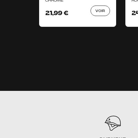
CHROMÉ
RO
VOIR
21,99 €
2