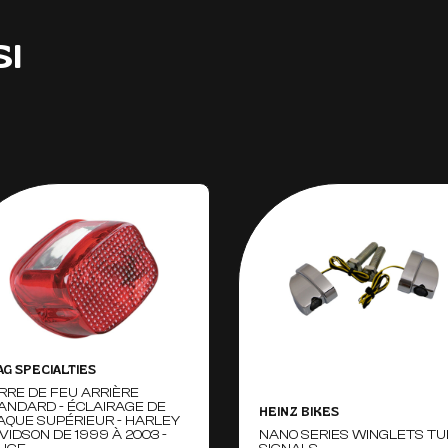
SI
AG SPECIALTIES
RRE DE FEU ARRIÈRE
ANDARD - ÉCLAIRAGE DE
HEINZ BIKES
AQUE SUPÉRIEUR - HARLEY
VIDSON DE 1999 À 2003 -
NANO SERIES WINGLETS T