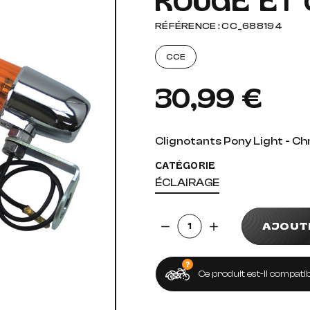
ROUGE ET
AUDIO, VIDÉO ET FIXATIONS
VISSERIE
RÉFÉRENCE : CC_688194
 PIEDS
CCE
30,99 €
Clignotants Pony Light - Ch
CATÉGORIE
ÉCLAIRAGE
Quantité
AJOUT
Ce produit est-il compatib