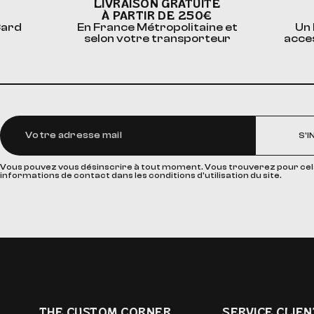
LIVRAISON GRATUITE
À PARTIR DE 250€
Card
En France Métropolitaine et
Un 
selon votre transporteur
acce
S'I
Vous pouvez vous désinscrire à tout moment. Vous trouverez pour cel
informations de contact dans les conditions d'utilisation du site.
THE CUSTOM CORNER
SERVICE CLIEN