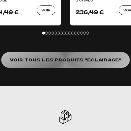
UGE
SIGNALS
VOIR
VOI
4,49 €
236,49 €
VOIR TOUS LES PRODUITS "ÉCLAIRAGE"