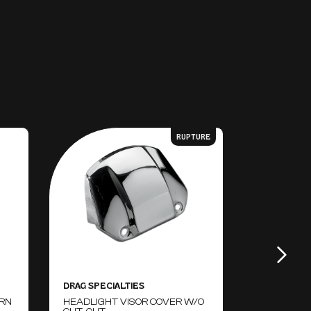
RUPTURE
DRAG SPECIALTIES
PAUL YAFFE
URN
HEADLIGHT VISOR COVER W/O
BRAKE LIG