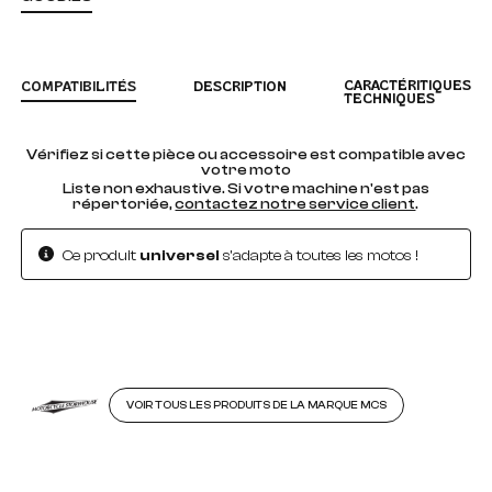
CARACTÉRITIQUES
COMPATIBILITÉS
DESCRIPTION
TECHNIQUES
Vérifiez si cette pièce ou accessoire est compatible avec
votre moto
Liste non exhaustive. Si votre machine n'est pas
répertoriée,
contactez notre service client
.
Ce produit
universel
s'adapte à toutes les motos !
VOIR TOUS LES PRODUITS DE LA MARQUE MCS