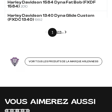
Harley Davidson
1584
Dyna Fat Bob (FXDF
1584)
2010
Harley Davidson
1340
Dyna Glide Custom
(FXDC 1340)
1992
Précédent
Suivant
1
2
3
...
VOIR TOUS LES PRODUITS DE LA MARQUE ARLEN NESS
VOUS AIMEREZ AUSSI