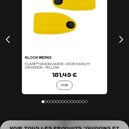
KLOCK WERKS
FLARE® HANDGUARDS - '23-'25 HARLEY-
DAVIDSON - YELLOW
181,49 €
VOIR
VOIR TOUS LES PRODUITS "GUIDONS ET