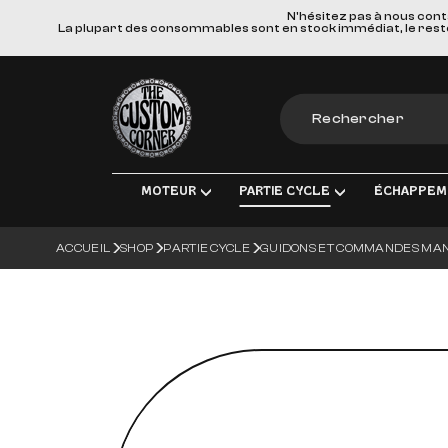
N'hésitez pas à nous cont
La plupart des consommables sont en stock immédiat, le reste e
The Custom Corner
MOTEUR
PARTIE CYCLE
ÉCHAPPEM
ACCUEIL
SHOP
PARTIE CYCLE
GUIDONS ET COMMANDES MA
MOTEUR & PIÈCES DE RECHANGE
TRANSMISSION FINALE
LIGNES D'ÉCHAPPEM
ÉLECT
ADMISSION
FREINS
SILENCIEUX
ÉCLA
TRANSMISSION
SUSPENSIONS
COLLECTEURS, TUBE
CHARG
ROUES & ACCESSOIRES
MATERIEL DE MONTA
BOUGI
CORPS DU VÉHICULE
BATT
GUIDONS ET COMMANDES MANUE