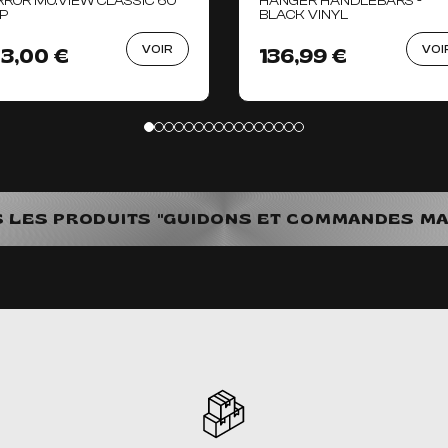
RROR MO.VIEW CLASSIC 60
HANGER HANDLEBARS -
IP
BLACK VINYL
VOIR
VOI
53,00 €
136,99 €
S LES PRODUITS "GUIDONS ET COMMANDES M