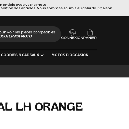
un article avec votre moto
pédition des articles. Nous sommes soumis au délai de livraison
our voir les pièces compatibles
JOUTER MA MOTO
CONNEXION
PANIER
GOODIES & CADEAUX
MOTOS D'OCCASION
BRIFIANTS
AL LH ORANGE