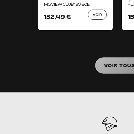
MI
MO.VIEW CLUB 130 ECE
FL
VOIR
132,49 €
1
VOIR TOU