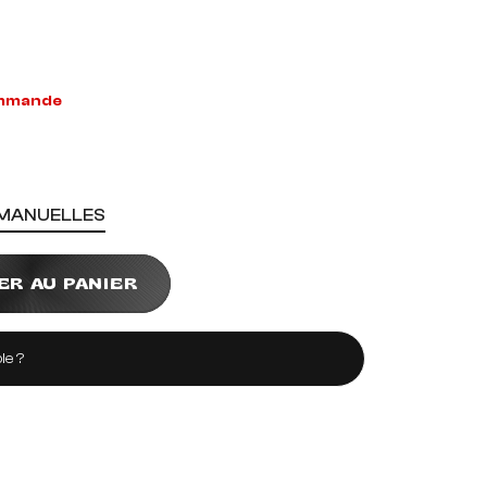
ommande
 MANUELLES
ER AU PANIER
le ?