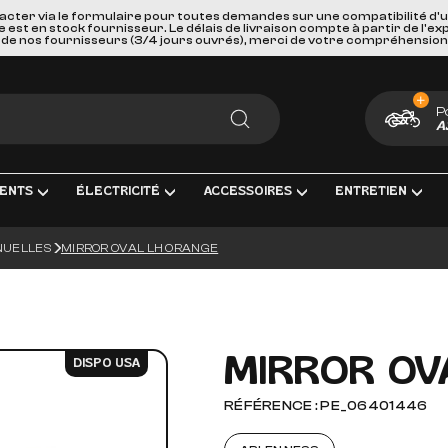
acter via le formulaire pour toutes demandes sur une compatibilité d'
st en stock fournisseur. Le délais de livraison compte à partir de l'ex
de nos fournisseurs (3/4 jours ouvrés), merci de votre compréhension
P
A
RECHERCHER
ENTS
ÉLECTRICITÉ
ACCESSOIRES
ENTRETIEN
NUELLES
MIRROR OVAL LH ORANGE
ENT COMPLÈTE
RICITÉ ET MESURE
BAGAGERIE
HUILES, PRODUIT CHIMIQUES ET LU
GOODIES
IRAGE
PORTES BAGAGES, FIXATIONS ET ACCESSOIRES
KITS ENTRETIEN
CARTES CADEAUX
S INTERMÉDIAIRES ET EMBOUTS
EURS DE BATTERIE
SÉCURITÉ ET DE TRANSPORTS
FILTRES
MIRROR OV
DISPO USA
GE & ACCESSOIRES
ES D'ALLUMAGE
ACCESSOIRES DIVERS
BOUGIES D'ALLUMAGE
RÉFÉRENCE : PE_06401446
ERIES
PAREBRISES ET CARENAGES
BATTERIES
LLES
RETROVISEURS
OUTILLAGE