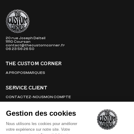
The Custom Corner
20 rue Joseph Delteil
11110 Coursan
contact@thecustomcorner.fr
06 23 56 26 50
THE CUSTOM CORNER
A PROPOS
MARQUES
SERVICE CLIENT
CONTACTEZ-NOUS
MON COMPTE
INFORMATIONS
MENTIONS LÉGALES
CONDITIONS GÉNÉRALES DE VENTES
LIVRAISON ET RETOURS