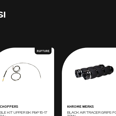
SI
RUPTURE
 CHOPPERS
KHROME WERKS
BLE KIT UPPER BK P&P 15-17
BLACK AIR TRACER GRIPS F