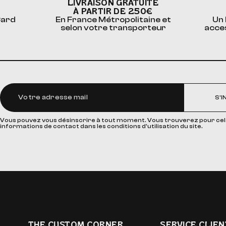
LIVRAISON GRATUITE
À PARTIR DE 250€
Card
En France Métropolitaine et
Un 
selon votre transporteur
acce
S'I
Vous pouvez vous désinscrire à tout moment. Vous trouverez pour cel
informations de contact dans les conditions d'utilisation du site.
THE CUSTOM CORNER
SERVICE CLIEN