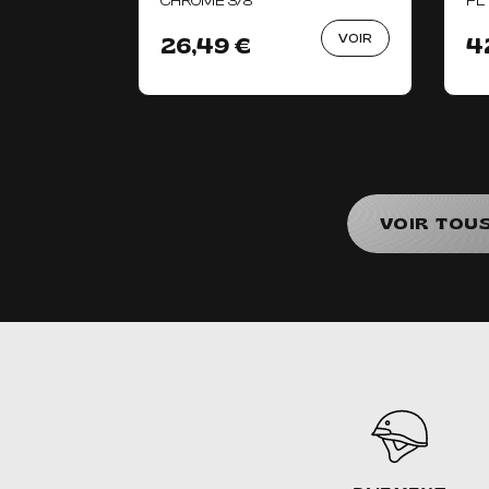
CHROME 3/8"
FL
VOIR
26,49 €
4
VOIR TOU