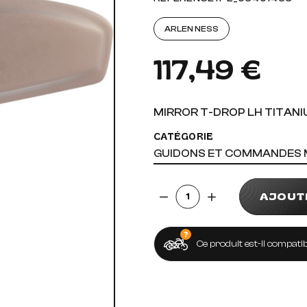
AUDIO, VIDÉO ET FIXATIONS
VISSERIE
ARLEN NESS
 PIEDS
117,49 €
MIRROR T-DROP LH TITAN
CATÉGORIE
GUIDONS ET COMMANDES
Quantité
AJOUT
Ce produit est-il compatib