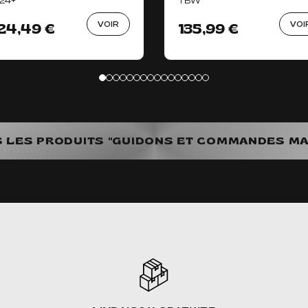
 24+
TBW
VOIR
VOI
24,49 €
135,99 €
S LES PRODUITS "GUIDONS ET COMMANDES M