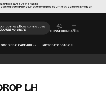
un article avec votre moto
pédition des articles. Nous sommes soumis au délai de livraison
our voir les pièces compatibles
JOUTER MA MOTO
CONNEXION
PANIER
GOODIES & CADEAUX
MOTOS D'OCCASION
BRIFIANTS
DROP LH