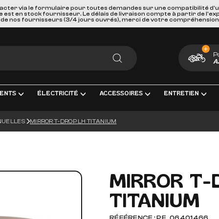
acter via le formulaire pour toutes demandes sur une compatibilité d'
st en stock fournisseur. Le délais de livraison compte à partir de l'ex
de nos fournisseurs (3/4 jours ouvrés), merci de votre compréhension
P
A
RECHERCHER
ENTS
ÉLECTRICITÉ
ACCESSOIRES
ENTRETIEN
NUELLES
MIRROR T-DROP LH TITANIUM
ENT COMPLÈTE
RICITÉ ET MESURE
BAGAGERIE
HUILES, PRODUIT CHIMIQUES ET LU
GOODIES
IRAGE
PORTES BAGAGES, FIXATIONS ET ACCESSOIRES
KITS ENTRETIEN
CARTES CADEAUX
S INTERMÉDIAIRES ET EMBOUTS
EURS DE BATTERIE
SÉCURITÉ ET DE TRANSPORTS
FILTRES
MIRROR T-
GE & ACCESSOIRES
ES D'ALLUMAGE
ACCESSOIRES DIVERS
BOUGIES D'ALLUMAGE
TITANIUM
ERIES
PAREBRISES ET CARENAGES
BATTERIES
LLES
RETROVISEURS
OUTILLAGE
RÉFÉRENCE : PE_06401466