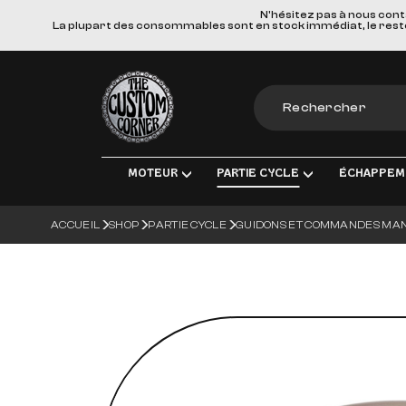
N'hésitez pas à nous cont
La plupart des consommables sont en stock immédiat, le reste e
The Custom Corner
MOTEUR
PARTIE CYCLE
ÉCHAPPEM
ACCUEIL
SHOP
PARTIE CYCLE
GUIDONS ET COMMANDES MA
MOTEUR & PIÈCES DE RECHANGE
TRANSMISSION FINALE
LIGNES D'ÉCHAPPEM
ÉLECT
ADMISSION
FREINS
SILENCIEUX
ÉCLA
TRANSMISSION
SUSPENSIONS
COLLECTEURS, TUBE
CHARG
ROUES & ACCESSOIRES
MATERIEL DE MONTA
BOUGI
CORPS DU VÉHICULE
BATT
GUIDONS ET COMMANDES MANUE