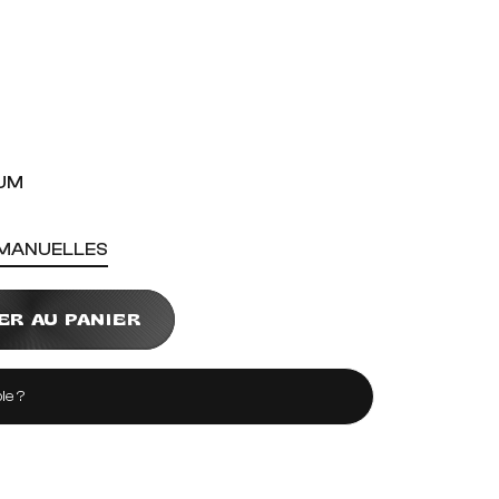
IUM
 MANUELLES
ER AU PANIER
le ?