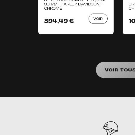
8" - RETOUR 15CM 6" - L 77,5CM
30-1/2" - HARLEY DAVIDSON -
GR
CHROMÉ
CH
VOIR
394,49 €
1
VOIR TOU