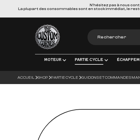
N'hésitez pas à nous cont
La plupart des consommables sont en stock immédiat, le reste e
The Custom Corner
MOTEUR
PARTIE CYCLE
ÉCHAPPEM
ACCUEIL
SHOP
PARTIE CYCLE
GUIDONS ET COMMANDES MA
MOTEUR & PIÈCES DE RECHANGE
TRANSMISSION FINALE
LIGNES D'ÉCHAPPE
ÉLEC
ADMISSION
FREINS
SILENCIEUX
ÉCLA
TRANSMISSION
SUSPENSIONS
COLLECTEURS, TUBE
CHAR
ROUES & ACCESSOIRES
MATERIEL DE MONT
BOUG
CORPS DU VÉHICULE
BATT
GUIDONS ET COMMANDES MANUE