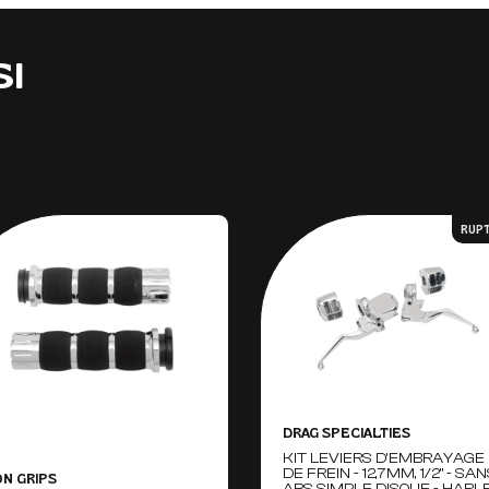
SI
RUP
DRAG SPECIALTIES
KIT LEVIERS D'EMBRAYAGE
DE FREIN - 12,7MM, 1/2" - SA
ON GRIPS