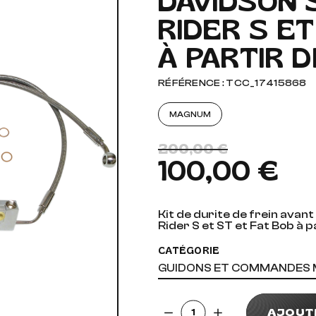
DAVIDSON 
RIDER S ET
AUDIO, VIDÉO ET FIXATIONS
VISSERIE
À PARTIR D
 PIEDS
RÉFÉRENCE : TCC_17415868
MAGNUM
200,00 €
100,00 €
Kit de durite de frein avant
Rider S et ST et Fat Bob à p
CATÉGORIE
GUIDONS ET COMMANDES
Quantité
AJOUT