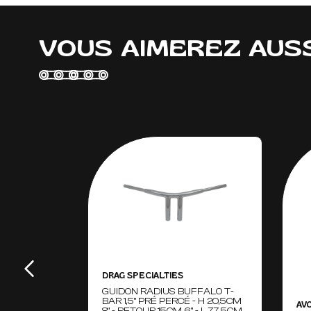
VOUS AIMEREZ AUS
DRAG SPECIALTIES
GUIDON RADIUS BUFFALO T-
BAR 1,5" PRÉ PERCÉ - H 20,5CM
AV