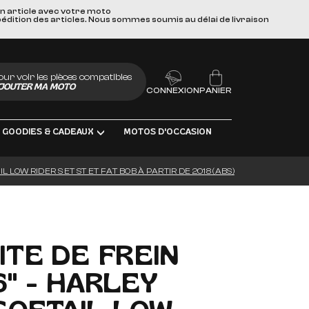
un article avec votre moto
pédition des articles. Nous sommes soumis au délai de livraison
our voir les pièces compatibles
JOUTER MA MOTO
CONNEXION
PANIER
GOODIES & CADEAUX
MOTOS D'OCCASION
L LOW RIDER S ET ST ET FAT BOB À PARTIR DE 2018 (ABS)
LUBRIFIANTS
S
ITE DE FREIN
6" - HARLEY