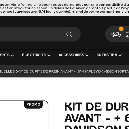
acter via le formulaire pour toutes demandes sur une compatibilité d'
st en stock fournisseur. Le délais de livraison compte à partir de l'ex
de nos fournisseurs (3/4 jours ouvrés), merci de votre compréhension
P
A
RECHERCHER
ENTS
ÉLECTRICITÉ
ACCESSOIRES
ENTRETIEN
NUELLES
KIT DE DURITE DE FREIN AVANT - + 6" - HARLEY DAVIDSON SOFTAI
MENT COMPLÈTE
TRICITÉ ET MESURE
BAGAGERIE
HUILES, PRODUIT CHIMIQUES ET 
GOODIES
IRAGE
PORTES BAGAGES, FIXATIONS ET ACCESSOIRE
KITS ENTRETIEN
CARTES CADEAUX
S INTERMÉDIAIRES ET EMBOUTS
GEURS DE BATTERIE
SÉCURITÉ ET DE TRANSPORTS
FILTRES
KIT DE DUR
PROMO
AGE & ACCESSOIRES
IES D'ALLUMAGE
ACCESSOIRES DIVERS
BOUGIES D'ALLUMAGE
AVANT - + 
ERIES
PAREBRISES ET CARENAGES
BATTERIES
LLES
RETROVISEURS
OUTILLAGE