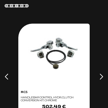
MCS
HANDLEBAR CONTROL HYDR. CLUTCH
CONVERSION KIT. CHROME
502,49 €