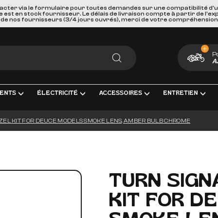
acter via le formulaire pour toutes demandes sur une compatibilité d'
st en stock fournisseur. Le délais de livraison compte à partir de l'ex
de nos fournisseurs (3/4 jours ouvrés), merci de votre compréhension
P
A
RECHERCHER
ENTS
ÉLECTRICITÉ
ACCESSOIRES
ENTRETIEN
EZEL KIT FOR DEUCE MODELS SMOKE LENS, AMBER BULB CHROME
ENT COMPLÈTE
RICITÉ ET MESURE
BAGAGERIE
HUILES, PRODUIT CHIMIQUES ET LU
GOODIES
IRAGE
PORTES BAGAGES, FIXATIONS ET ACCESSOIRES
KITS ENTRETIEN
CARTES CADEAUX
S INTERMÉDIAIRES ET EMBOUTS
EURS DE BATTERIE
SÉCURITÉ ET DE TRANSPORTS
FILTRES
TURN SIGN
GE & ACCESSOIRES
ES D'ALLUMAGE
ACCESSOIRES DIVERS
BOUGIES D'ALLUMAGE
KIT FOR D
ERIES
PAREBRISES ET CARENAGES
BATTERIES
LLES
RETROVISEURS
OUTILLAGE