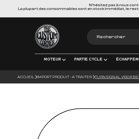
N'hésitez pas à nous cont
La plupart des consommables sont en stock immédiat, le reste e
The Custom Corner
MOTEUR
PARTIE CYCLE
ÉCHAPPEM
ACCUEIL
IMPORT PRODUIT - A TRAITER
TURN SIGNAL VISOR B
MOTEUR & PIÈCES DE RECHANGE
TRANSMISSION FINALE
LIGNES D'ÉCHAPPEM
ÉLECT
ADMISSION
FREINS
SILENCIEUX
ÉCLA
TRANSMISSION
SUSPENSIONS
COLLECTEURS, TUBE
CHARG
ROUES & ACCESSOIRES
MATERIEL DE MONTA
BOUGI
CORPS DU VÉHICULE
BATT
GUIDONS ET COMMANDES MANUE