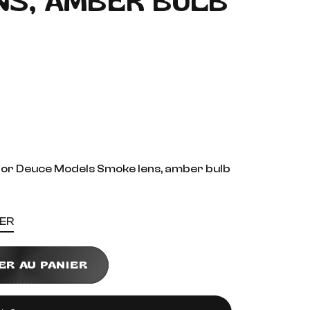
NS, AMBER BULB
t for Deuce Models Smoke lens, amber bulb
TER
ER AU PANIER