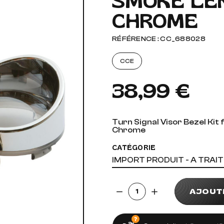
SMOKE LE
CHROME
AUDIO, VIDÉO ET FIXATIONS
VISSERIE
 PIEDS
RÉFÉRENCE : CC_688028
CCE
38,99 €
Turn Signal Visor Bezel Ki
Chrome
CATÉGORIE
IMPORT PRODUIT - A TRAI
Quantité
AJOUT