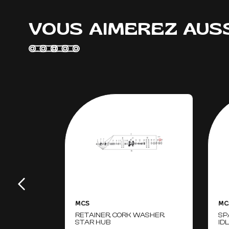
VOUS AIMEREZ AUS
MCS
MC
RETAINER, CORK WASHER.
SP
STAR HUB
ID