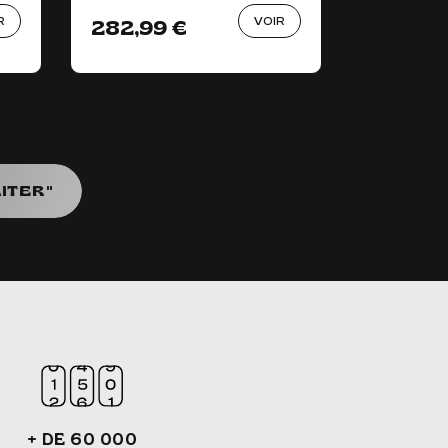
R
VOIR
282,99 €
137,99 
ITER"
+ DE 60 000