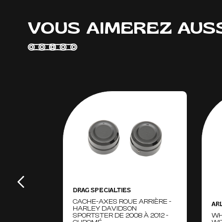
VOUS AIMEREZ AUS
DRAG SPECIALTIES
CACHE-AXES ROUE ARRIÈRE -
AR
HARLEY DAVIDSON
SPORTSTER DE 2008 À 2012 -
WH