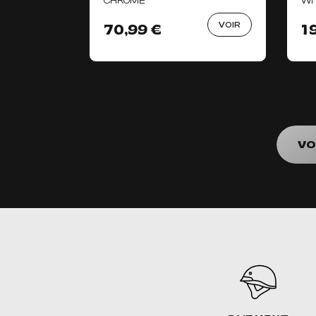
CHROMÉ
WI
VOIR
70,99 €
1
VO