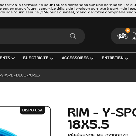
acter via le formulaire pour toutes demandes sur une compatibilité d'
st en stock fournisseur. Le délais de livraison compte à partir de l'ex
de nos fournisseurs (3/4 jours ouvrés), merci de votre compréhension
P
A
RECHERCHER
ENTS
ÉLECTRICITÉ
ACCESSOIRES
ENTRETIEN
Y-SPOKE - BLUE - 18X5.5
ENT COMPLÈTE
RICITÉ ET MESURE
BAGAGERIE
HUILES, PRODUIT CHIMIQUES ET LU
GOODIES
IRAGE
PORTES BAGAGES, FIXATIONS ET ACCESSOIRES
KITS ENTRETIEN
CARTES CADEAUX
S INTERMÉDIAIRES ET EMBOUTS
EURS DE BATTERIE
SÉCURITÉ ET DE TRANSPORTS
FILTRES
RIM - Y-SP
DISPO USA
GE & ACCESSOIRES
ES D'ALLUMAGE
ACCESSOIRES DIVERS
BOUGIES D'ALLUMAGE
18X5.5
ERIES
PAREBRISES ET CARENAGES
BATTERIES
LLES
RETROVISEURS
OUTILLAGE
RÉFÉRENCE : PE_02100373