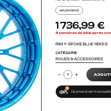
AUDIO, VIDÉO ET FIXATIONS
VISSERIE
ARLEN NESS
 PIEDS
1 736,99 €
6 semaines de délai après c
RIM Y-SPOKE BLUE 18X5.5
CATÉGORIE
ROUES & ACCESSOIRES
Quantité
AJOUT
Ce produit est-il compatib