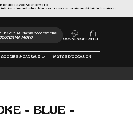
un article avec votre moto
pédition des articles. Nous sommes soumis au délai de livraison
our voir les pièces compatibles
JOUTER MA MOTO
CONNEXION
PANIER
GOODIES & CADEAUX
MOTOS D'OCCASION
BRIFIANTS
OKE - BLUE -