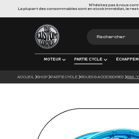
N'hésitez pas à nous cont
La plupart des consommables sont en stock immédiat, le reste e
The Custom Corner
MOTEUR
PARTIE CYCLE
ÉCHAPPEM
ACCUEIL
SHOP
PARTIE CYCLE
ROUES & ACCESSOIRES
RIM - 
MOTEUR & PIÈCES DE RECHANGE
TRANSMISSION FINALE
LIGNES D'ÉCHAPPEM
ÉLECT
ADMISSION
FREINS
SILENCIEUX
ÉCLA
TRANSMISSION
SUSPENSIONS
COLLECTEURS, TUBE
CHARG
ROUES & ACCESSOIRES
MATERIEL DE MONTA
BOUGI
CORPS DU VÉHICULE
BATT
GUIDONS ET COMMANDES MANUE