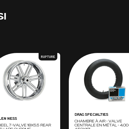
SI
RUPTURE
DRAG SPECIALTIES
LEN NESS
CHAMBRE À AIR - VALVE
EEL 7-VALVE 18X5.5 REAR
CENTRALE EN MÉTAL - 4.00