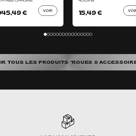
TH ABS CHROME
4.50X18"
VOIR
VOI
 945,49 €
15,49 €
IR TOUS LES PRODUITS "ROUES & ACCESSOIR