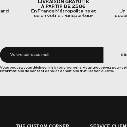
LIVRAISON GRATUITE
À PARTIR DE 250€
Card
En France Métropolitaine et
Un 
selon votre transporteur
acce
S'I
Vous pouvez vous désinscrire à tout moment. Vous trouverez pour cel
informations de contact dans les conditions d'utilisation du site.
THE CUSTOM CORNER
SERVICE CLIEN