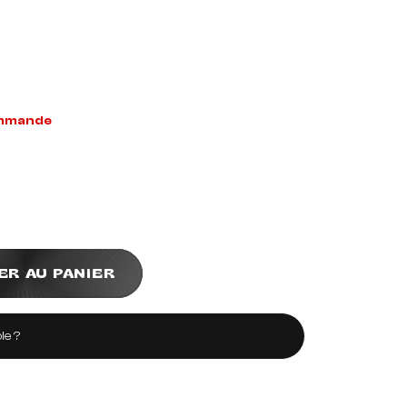
ommande
ER AU PANIER
le ?