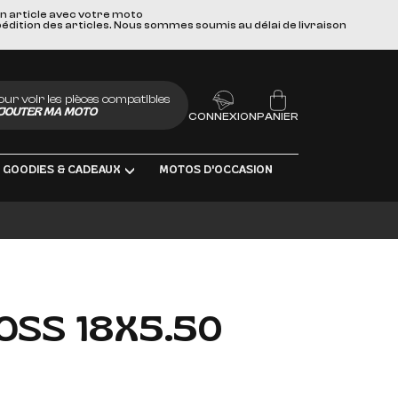
un article avec votre moto
pédition des articles. Nous sommes soumis au délai de livraison
our voir les pièces compatibles
JOUTER MA MOTO
CONNEXION
PANIER
GOODIES & CADEAUX
MOTOS D'OCCASION
BRIFIANTS
OSS 18X5.50