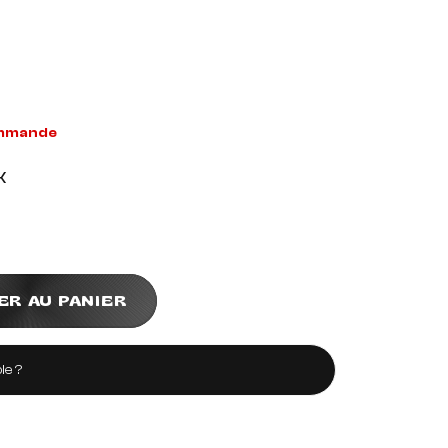
ommande
K
ER AU PANIER
le ?