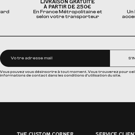
LIVRAISON GRATUITE
À PARTIR DE 250€
Card
En France Métropolitaine et
Un 
selon votre transporteur
acce
S'I
Vous pouvez vous désinscrire à tout moment. Vous trouverez pour cel
informations de contact dans les conditions d'utilisation du site.
THE CUSTOM CORNER
SERVICE CLIEN