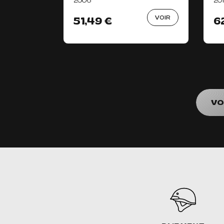
2006
20
VOIR
51,49 €
6
VO