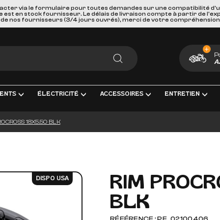
acter via le formulaire pour toutes demandes sur une compatibilité d'
st en stock fournisseur. Le délais de livraison compte à partir de l'ex
de nos fournisseurs (3/4 jours ouvrés), merci de votre compréhension
P
A
RECHERCHER
ENTS
ÉLECTRICITÉ
ACCESSOIRES
ENTRETIEN
ROCROSS 18X5.50 BLK
ENT COMPLÈTE
RICITÉ ET MESURE
BAGAGERIE
HUILES, PRODUIT CHIMIQUES ET LU
GOODIES
IRAGE
PORTES BAGAGES, FIXATIONS ET ACCESSOIRES
KITS ENTRETIEN
CARTES CADEAUX
S INTERMÉDIAIRES ET EMBOUTS
EURS DE BATTERIE
SÉCURITÉ ET DE TRANSPORTS
FILTRES
RIM PROCR
DISPO USA
GE & ACCESSOIRES
ES D'ALLUMAGE
ACCESSOIRES DIVERS
BOUGIES D'ALLUMAGE
BLK
ERIES
PAREBRISES ET CARENAGES
BATTERIES
LLES
RETROVISEURS
OUTILLAGE
RÉFÉRENCE : PE_02100406