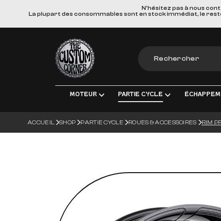
N'hésitez pas à nous cont
La plupart des consommables sont en stock immédiat, le reste e
The Custom Corner
MOTEUR
PARTIE CYCLE
ÉCHAPPEM
ACCUEIL
SHOP
PARTIE CYCLE
ROUES & ACCESSOIRES
RIM P
MOTEUR & PIÈCES DE RECHANGE
TRANSMISSION FINALE
LIGNES D'ÉCHAPPEM
ÉLECT
ADMISSION
FREINS
SILENCIEUX
ÉCLA
TRANSMISSION
SUSPENSIONS
COLLECTEURS, TUBE
CHARG
ROUES & ACCESSOIRES
MATERIEL DE MONTA
BOUGI
CORPS DU VÉHICULE
BATT
GUIDONS ET COMMANDES MANUE