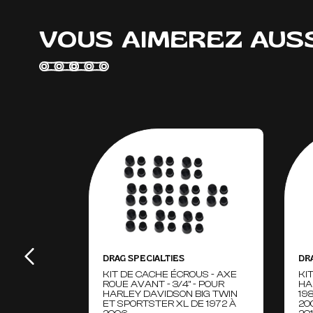
VOUS AIMEREZ AUS
DRAG SPECIALTIES
DR
KIT DE CACHE ÉCROUS - AXE
KI
ROUE AVANT - 3/4" - POUR
HA
HARLEY DAVIDSON BIG TWIN
19
ET SPORTSTER XL DE 1972 À
20