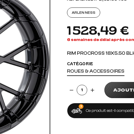
AUDIO, VIDÉO ET FIXATIONS
VISSERIE
ARLEN NESS
 PIEDS
1 528,49 €
6 semaines de délai après c
RIM PROCROSS 18X5.50 BL
CATÉGORIE
ROUES & ACCESSOIRES
Quantité
AJOUT
Ce produit est-il compatib