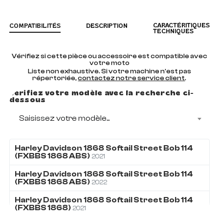
CARACTÉRITIQUES
COMPATIBILITÉS
DESCRIPTION
TECHNIQUES
Vérifiez si cette pièce ou accessoire est compatible avec
votre moto
Liste non exhaustive. Si votre machine n'est pas
répertoriée,
contactez notre service client
.
Vérifiez votre modèle avec la recherche ci-
dessous
Saisissez votre modèle...
Harley Davidson
1868
Softail Street Bob 114
(FXBBS 1868 ABS)
2021
Harley Davidson
1868
Softail Street Bob 114
(FXBBS 1868 ABS)
2022
Harley Davidson
1868
Softail Street Bob 114
(FXBBS 1868)
2021