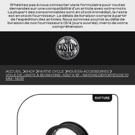
N'hésitez pas à nous contacter via le formulaire pour toutes
demandes sur une compatibilité d'un article avec votre moto
La plupart des consommables sont en stock immédiat, le reste
est en stock fournisseur. Le délais de livraison compte à partir
de l'expédition des articles. Nous sommes soumis au délai de
livraison de nos fournisseurs (3/4 jours ouvrés), merci de votre
compréhension
ACCUEIL
SHOP
PARTIE CYCLE
ROUES & ACCESSOIRES
VOILE DE JANTE À 80 RAYONS - 5.50" X 16" - RAYONS DÉPORTÉS DE 10
MM - NOIR
RUPTURE