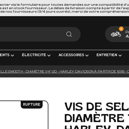
acter via le formulaire pour toutes demandes sur une compatibilité d'
st en stock fournisseur. Le délais de livraison compte à partir de l'ex
de nos fournisseurs (3/4 jours ouvrés), merci de votre compréhension
P
A
RECHERCHER
ENTS
ÉLECTRICITÉ
ACCESSOIRES
ENTRETIEN
ELLE SMOOTH - DIAMÈTRE 1/4"-20 - HARLEY-DAVIDSON À PARTIR DE 1996 
ENT COMPLÈTE
RICITÉ ET MESURE
BAGAGERIE
HUILES, PRODUIT CHIMIQUES ET LU
GOODIES
IRAGE
PORTES BAGAGES, FIXATIONS ET ACCESSOIRES
KITS ENTRETIEN
CARTES CADEAUX
S INTERMÉDIAIRES ET EMBOUTS
EURS DE BATTERIE
SÉCURITÉ ET DE TRANSPORTS
FILTRES
VIS DE SE
RUPTURE
GE & ACCESSOIRES
ES D'ALLUMAGE
ACCESSOIRES DIVERS
BOUGIES D'ALLUMAGE
DIAMÈTRE 1
ERIES
PAREBRISES ET CARENAGES
BATTERIES
LLES
RETROVISEURS
OUTILLAGE