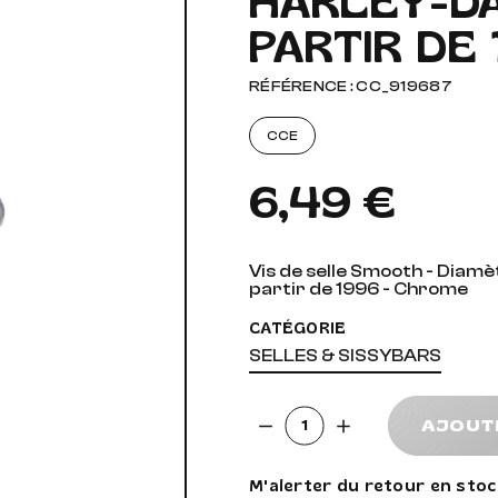
HARLEY-DA
PARTIR DE
AUDIO, VIDÉO ET FIXATIONS
VISSERIE
 PIEDS
RÉFÉRENCE : CC_919687
CCE
6,49 €
Vis de selle Smooth - Diamè
partir de 1996 - Chrome
CATÉGORIE
SELLES & SISSYBARS
Quantité
AJOUT
M'alerter du retour en stoc