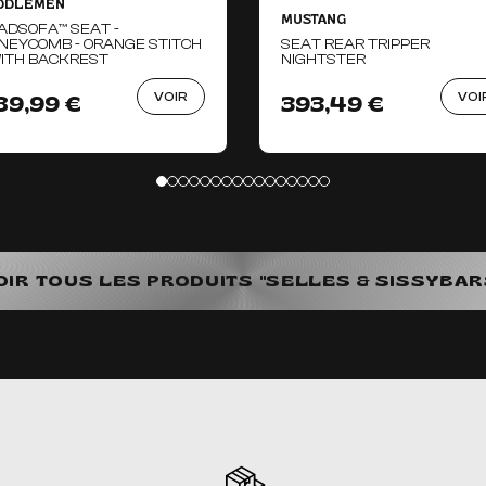
DDLEMEN
MUSTANG
ADSOFA™ SEAT -
NEYCOMB - ORANGE STITCH
SEAT REAR TRIPPER
WITH BACKREST
NIGHTSTER
VOIR
VOI
89,99 €
393,49 €
OIR TOUS LES PRODUITS "SELLES & SISSYBAR