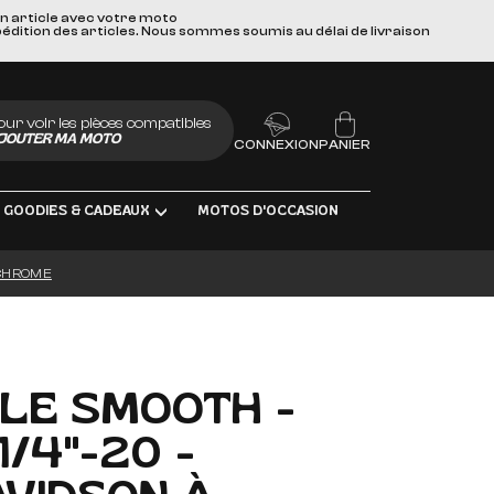
un article avec votre moto
pédition des articles. Nous sommes soumis au délai de livraison
our voir les pièces compatibles
JOUTER MA MOTO
CONNEXION
PANIER
GOODIES & CADEAUX
MOTOS D'OCCASION
- CHROME
BRIFIANTS
LLE SMOOTH -
/4"-20 -