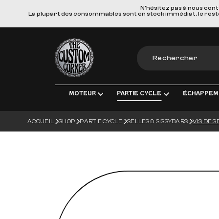
N'hésitez pas à nous cont
La plupart des consommables sont en stock immédiat, le reste e
The Custom Corner
MOTEUR
PARTIE CYCLE
ÉCHAPPEM
ACCUEIL
SHOP
PARTIE CYCLE
SELLES & SISSYBARS
VIS DE S
MOTEUR & PIÈCES DE RECHANGE
TRANSMISSION FINALE
LIGNES D'ÉCHAPPEM
ÉLECT
ADMISSION
FREINS
SILENCIEUX
ÉCLA
TRANSMISSION
SUSPENSIONS
COLLECTEURS, TUBE
CHARG
ROUES & ACCESSOIRES
MATERIEL DE MONTA
BOUGI
CORPS DU VÉHICULE
BATT
GUIDONS ET COMMANDES MANUE