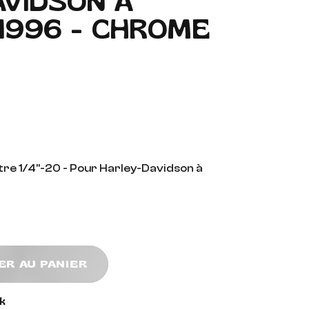
VIDSON À
 1996 - CHROME
tre 1/4"-20 - Pour Harley-Davidson à
ER AU PANIER
k