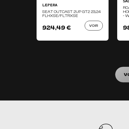
SA
LEPERA
RO
SEAT OUTCAST 2UP GT2 23,24
HO
FLHXSE/FLTRXSE
- 
VOIR
924,49 €
9
V