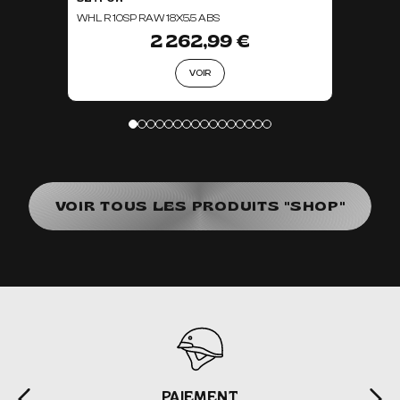
WHL R 10SP RAW 18X5.5 ABS
2 262,99 €
VOIR
VOIR TOUS LES PRODUITS "SHOP"
PAIEMENT