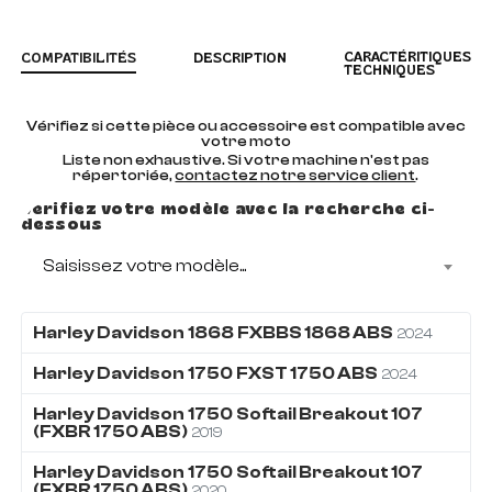
CARACTÉRITIQUES
COMPATIBILITÉS
DESCRIPTION
TECHNIQUES
Vérifiez si cette pièce ou accessoire est compatible avec
votre moto
Liste non exhaustive. Si votre machine n'est pas
répertoriée,
contactez notre service client
.
Vérifiez votre modèle avec la recherche ci-
dessous
Saisissez votre modèle...
Harley Davidson
1868
FXBBS 1868 ABS
2024
Harley Davidson
1750
FXST 1750 ABS
2024
Harley Davidson
1750
Softail Breakout 107
(FXBR 1750 ABS)
2019
Harley Davidson
1750
Softail Breakout 107
(FXBR 1750 ABS)
2020