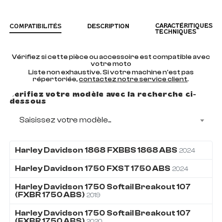
CARACTÉRITIQUES
COMPATIBILITÉS
DESCRIPTION
TECHNIQUES
Vérifiez si cette pièce ou accessoire est compatible avec
votre moto
Liste non exhaustive. Si votre machine n'est pas
répertoriée,
contactez notre service client
.
Vérifiez votre modèle avec la recherche ci-
dessous
Saisissez votre modèle...
Harley Davidson
1868
FXBBS 1868 ABS
2024
Harley Davidson
1750
FXST 1750 ABS
2024
Harley Davidson
1750
Softail Breakout 107
(FXBR 1750 ABS)
2019
Harley Davidson
1750
Softail Breakout 107
(FXBR 1750 ABS)
2020