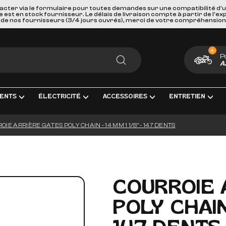
acter via le formulaire pour toutes demandes sur une compatibilité d'
st en stock fournisseur. Le délais de livraison compte à partir de l'ex
de nos fournisseurs (3/4 jours ouvrés), merci de votre compréhension
P
A
RECHERCHER
ENTS
ÉLECTRICITÉ
ACCESSOIRES
ENTRETIEN
OIE ARRIÈRE GATES POLY CHAIN - 14 MM 1 1/8" - 147 DENTS
ENT COMPLÈTE
RICITÉ ET MESURE
BAGAGERIE
HUILES, PRODUIT CHIMIQUES ET LU
GOODIES
IRAGE
PORTES BAGAGES, FIXATIONS ET ACCESSOIRES
KITS ENTRETIEN
CARTES CADEAUX
S INTERMÉDIAIRES ET EMBOUTS
EURS DE BATTERIE
SÉCURITÉ ET DE TRANSPORTS
FILTRES
COURROIE 
GE & ACCESSOIRES
ES D'ALLUMAGE
ACCESSOIRES DIVERS
BOUGIES D'ALLUMAGE
POLY CHAIN 
ERIES
PAREBRISES ET CARENAGES
BATTERIES
LLES
RETROVISEURS
OUTILLAGE