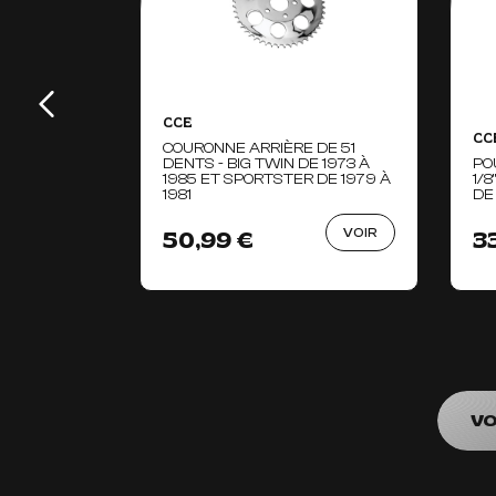
CCE
CC
COURONNE ARRIÈRE DE 51
DENTS - BIG TWIN DE 1973 À
PO
1985 ET SPORTSTER DE 1979 À
1/
1981
DE
VOIR
50,99 €
3
VO