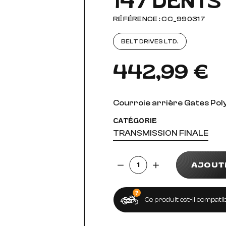
147 DENTS
AUDIO, VIDÉO ET FIXATIONS
VISSERIE
RÉFÉRENCE : CC_990317
 PIEDS
BELT DRIVES LTD.
442,99 €
Courroie arrière Gates Poly 
CATÉGORIE
TRANSMISSION FINALE
Quantité
AJOUT
Ce produit est-il compatib