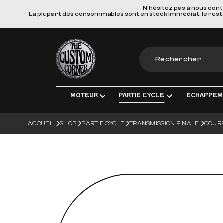
N'hésitez pas à nous cont
La plupart des consommables sont en stock immédiat, le reste e
The Custom Corner
MOTEUR
PARTIE CYCLE
ÉCHAPPEM
ACCUEIL
SHOP
PARTIE CYCLE
TRANSMISSION FINALE
COURR
MOTEUR & PIÈCES DE RECHANGE
TRANSMISSION FINALE
LIGNES D'ÉCHAPPEM
ÉLECT
ADMISSION
FREINS
SILENCIEUX
ÉCLA
TRANSMISSION
SUSPENSIONS
COLLECTEURS, TUBE
CHARG
ROUES & ACCESSOIRES
MATERIEL DE MONTA
BOUGI
CORPS DU VÉHICULE
BATT
GUIDONS ET COMMANDES MANUE