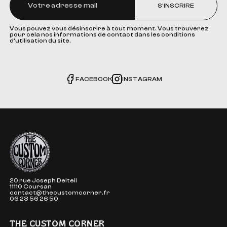
S'INSCRIRE
Vous pouvez vous désinscrire à tout moment. Vous trouverez
pour cela nos informations de contact dans les conditions
d'utilisation du site.
FACEBOOK
INSTAGRAM
The Custom Corner
20 rue Joseph Delteil
11110 Coursan
contact@thecustomcorner.fr
06 23 56 26 50
THE CUSTOM CORNER