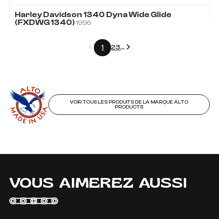
Harley Davidson
1340
Dyna Wide Glide
(FXDWG 1340)
1996
Précédent
Suivant
1
2
3
...
VOIR TOUS LES PRODUITS DE LA MARQUE ALTO
PRODUCTS
VOUS AIMEREZ AUSSI