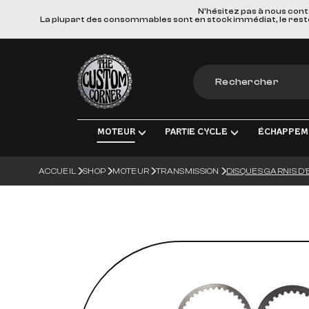
N'hésitez pas à nous cont
La plupart des consommables sont en stock immédiat, le reste e
The Custom Corner
MOTEUR
PARTIE CYCLE
ÉCHAPPEM
ACCUEIL
SHOP
MOTEUR
TRANSMISSION
DISQUES GARNIS D'
MOTEUR & PIÈCES DE RECHANGE
TRANSMISSION FINALE
LIGNES D'ÉCHAPPEM
ÉLECT
ADMISSION
FREINS
SILENCIEUX
ÉCLA
TRANSMISSION
SUSPENSIONS
COLLECTEURS, TUBE
CHARG
ROUES & ACCESSOIRES
MATERIEL DE MONTA
BOUGI
CORPS DU VÉHICULE
BATT
GUIDONS ET COMMANDES MANUE