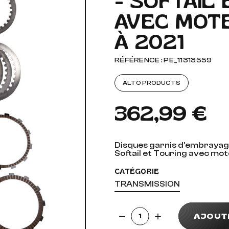
- SOFTAIL 
AVEC MOTE
AUDIO, VIDÉO ET FIXATIONS
VISSERIE
À 2021
 PIEDS
RÉFÉRENCE : PE_11313559
ALTO PRODUCTS
362,99 €
Disques garnis d'embrayag
Softail et Touring avec mo
CATÉGORIE
TRANSMISSION
Quantité
AJOUT