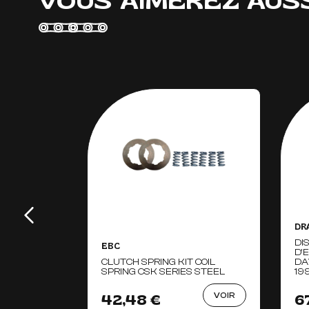
VOUS AIMEREZ AUS
DR
DI
EBC
D'
CLUTCH SPRING KIT COIL
DA
SPRING CSK SERIES STEEL
19
VOIR
42,48 €
6