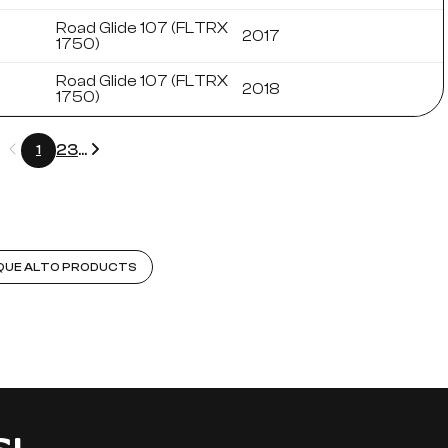
Road Glide 107 (FLTRX
2017
1750)
Road Glide 107 (FLTRX
2018
1750)
Précédent
Suivant
2
3
...
1
RQUE ALTO PRODUCTS