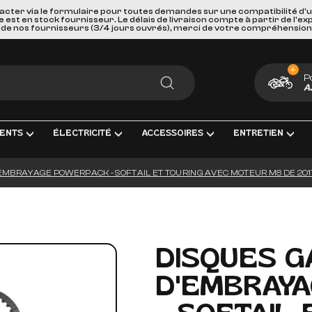
acter via le formulaire pour toutes demandes sur une compatibilité d'
st en stock fournisseur. Le délais de livraison compte à partir de l'ex
de nos fournisseurs (3/4 jours ouvrés), merci de votre compréhension
P
A
RECHERCHER
ENTS
ÉLECTRICITÉ
ACCESSOIRES
ENTRETIEN
EMBRAYAGE POWERPACK - SOFTAIL ET TOURING AVEC MOTEUR M8 DE 2017
ENT COMPLÈTE
RICITÉ ET MESURE
BAGAGERIE
HUILES, PRODUIT CHIMIQUES ET LU
GOODIES
IRAGE
PORTES BAGAGES, FIXATIONS ET ACCESSOIRES
KITS ENTRETIEN
CARTES CADEAUX
S INTERMÉDIAIRES ET EMBOUTS
EURS DE BATTERIE
SÉCURITÉ ET DE TRANSPORTS
FILTRES
DISQUES G
GE & ACCESSOIRES
ES D'ALLUMAGE
ACCESSOIRES DIVERS
BOUGIES D'ALLUMAGE
D'EMBRAY
ERIES
PAREBRISES ET CARENAGES
BATTERIES
LLES
RETROVISEURS
OUTILLAGE