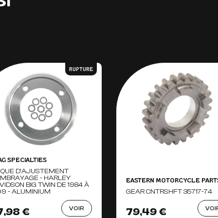
SI
RUPTURE
AG SPECIALTIES
SQUE D'AJUSTEMENT
EMBRAYAGE - HARLEY
EASTERN MOTORCYCLE PART
VIDSON BIG TWIN DE 1984 À
99 - ALUMINIUM
GEAR CNTRSHFT 35717-74
VOIR
VOI
7,98 €
79,49 €