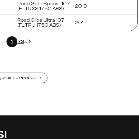
Road Glide Special 107
2018
(FLTRXS 1750 ABS)
Road Glide Ultra 107
2017
(FLTRU 1750 ABS)
Précédent
Suivant
2
3
...
1
RQUE ALTO PRODUCTS
SI