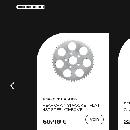
DRAG SPECIALTIES
BEL
REAR CHAIN SPROCKET FLAT
48T STEEL/CHROME
CL
VOIR
69,49 €
2