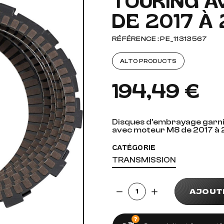
TOURING 
DE 2017 À 
AUDIO, VIDÉO ET FIXATIONS
VISSERIE
 PIEDS
RÉFÉRENCE : PE_11313567
ALTO PRODUCTS
194,49 €
Disques d'embrayage garnis
avec moteur M8 de 2017 à 
CATÉGORIE
TRANSMISSION
Quantité
AJOUT