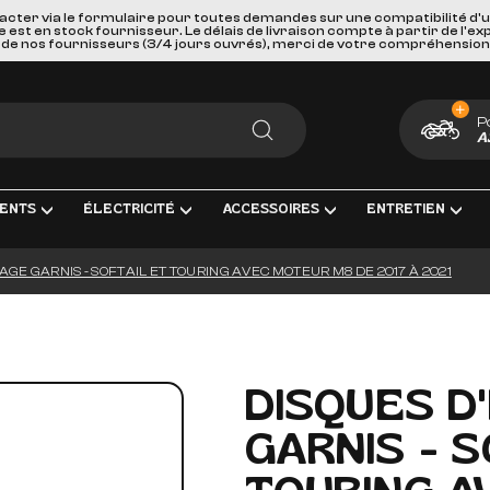
acter via le formulaire pour toutes demandes sur une compatibilité d'
st en stock fournisseur. Le délais de livraison compte à partir de l'ex
de nos fournisseurs (3/4 jours ouvrés), merci de votre compréhension
P
A
RECHERCHER
ENTS
ÉLECTRICITÉ
ACCESSOIRES
ENTRETIEN
GE GARNIS - SOFTAIL ET TOURING AVEC MOTEUR M8 DE 2017 À 2021
ENT COMPLÈTE
RICITÉ ET MESURE
BAGAGERIE
HUILES, PRODUIT CHIMIQUES ET LU
GOODIES
IRAGE
PORTES BAGAGES, FIXATIONS ET ACCESSOIRES
KITS ENTRETIEN
CARTES CADEAUX
S INTERMÉDIAIRES ET EMBOUTS
EURS DE BATTERIE
SÉCURITÉ ET DE TRANSPORTS
FILTRES
DISQUES D
GE & ACCESSOIRES
ES D'ALLUMAGE
ACCESSOIRES DIVERS
BOUGIES D'ALLUMAGE
GARNIS - S
ERIES
PAREBRISES ET CARENAGES
BATTERIES
LLES
RETROVISEURS
OUTILLAGE