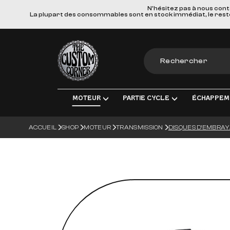
N'hésitez pas à nous cont
La plupart des consommables sont en stock immédiat, le reste e
The Custom Corner
MOTEUR
PARTIE CYCLE
ÉCHAPPEM
ACCUEIL
SHOP
MOTEUR
TRANSMISSION
DISQUES D'EMBRAYA
MOTEUR & PIÈCES DE RECHANGE
TRANSMISSION FINALE
LIGNES D'ÉCHAPPEM
ÉLECT
ADMISSION
FREINS
SILENCIEUX
ÉCLA
TRANSMISSION
SUSPENSIONS
COLLECTEURS, TUBE
CHARG
ROUES & ACCESSOIRES
MATERIEL DE MONTA
BOUGI
CORPS DU VÉHICULE
BATT
GUIDONS ET COMMANDES MANUE