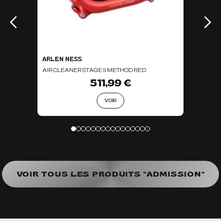
ARLEN NESS
AIR CLEANER STAGE II METHOD RED
511,99 €
VOIR
VOIR TOUS LES PRODUITS "ADMISSION"