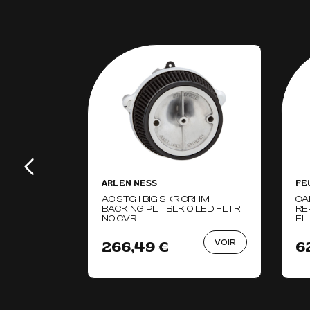
ARLEN NESS
FE
AC STG I BIG SKR CRHM
CA
BACKING PLT BLK OILED FLTR
RE
NO CVR
FL
VOIR
266,49 €
6