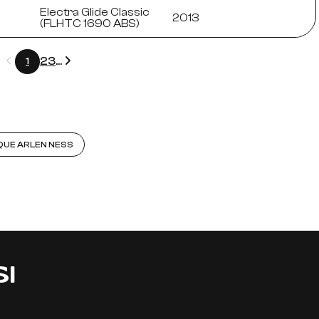
Electra Glide Classic
2013
(FLHTC 1690 ABS)
Précédent
Suivant
2
3
...
1
QUE ARLEN NESS
SI