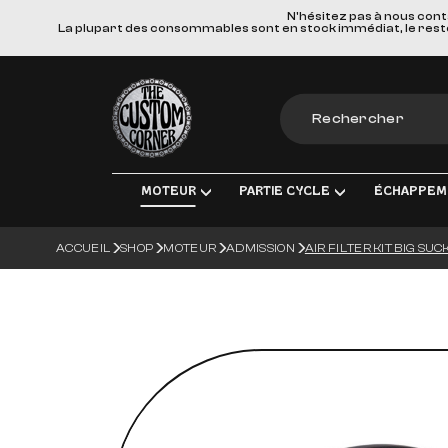
N'hésitez pas à nous cont
La plupart des consommables sont en stock immédiat, le reste e
The Custom Corner
MOTEUR
PARTIE CYCLE
ÉCHAPPEM
ACCUEIL
SHOP
MOTEUR
ADMISSION
AIR FILTER KIT BIG SU
MOTEUR & PIÈCES DE RECHANGE
TRANSMISSION FINALE
LIGNES D'ÉCHAPPEM
ÉLECT
ADMISSION
FREINS
SILENCIEUX
ÉCLA
TRANSMISSION
SUSPENSIONS
COLLECTEURS, TUBE
CHARG
ROUES & ACCESSOIRES
MATERIEL DE MONTA
BOUGI
CORPS DU VÉHICULE
BATT
GUIDONS ET COMMANDES MANUE