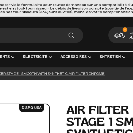
acter via le formulaire pour toutes demandes sur une compatibilité d'
st en stock fournisseur. Le délais de livraison compte à partir de l'ex
de nos fournisseurs (3/4 jours ouvrés), merci de votre compréhension
P
A
RECHERCHER
ENTS
ÉLECTRICITÉ
ACCESSOIRES
ENTRETIEN
CKER STAGE 1 SMOOTH WITH SYNTHETIC AIR FILTER CHROME
ENT COMPLÈTE
RICITÉ ET MESURE
BAGAGERIE
HUILES, PRODUIT CHIMIQUES ET LU
GOODIES
IRAGE
PORTES BAGAGES, FIXATIONS ET ACCESSOIRES
KITS ENTRETIEN
CARTES CADEAUX
S INTERMÉDIAIRES ET EMBOUTS
EURS DE BATTERIE
SÉCURITÉ ET DE TRANSPORTS
FILTRES
AIR FILTER
DISPO USA
GE & ACCESSOIRES
ES D'ALLUMAGE
ACCESSOIRES DIVERS
BOUGIES D'ALLUMAGE
STAGE 1 S
ERIES
PAREBRISES ET CARENAGES
BATTERIES
LLES
RETROVISEURS
OUTILLAGE