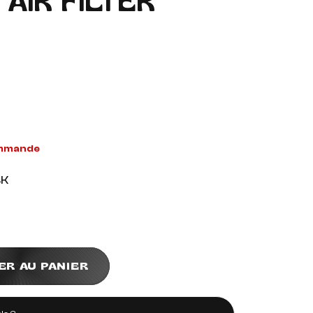
AIR FILTER
ommande
BK
ER AU PANIER