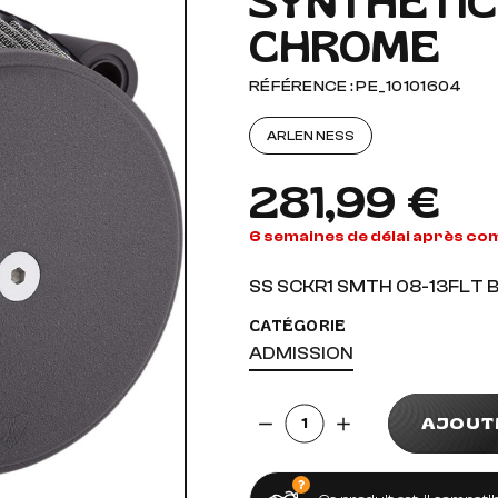
SYNTHETIC 
CHROME
AUDIO, VIDÉO ET FIXATIONS
VISSERIE
 PIEDS
RÉFÉRENCE : PE_10101604
ARLEN NESS
281,99 €
6 semaines de délai après c
SS SCKR1 SMTH 08-13FLT 
CATÉGORIE
ADMISSION
Quantité
AJOUT