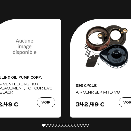
ULING OIL PUMP CORP.
P VENTED DIPSTICK
S&S CYCLE
PLACEMENT, TC TOUR, EVO
 BLACK
AIR CLNR BLK MTD M8
VOIR
VOI
2,49 €
342,49 €