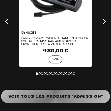
DYNOJET
DYNOJET POWER VISION 3 - HARLEY DAVIDSON
SOFTAIL, TOURING, PAN AMERICA 1250,
SPORTSTER 1250 S À PARTIR DE 2021
480,00 €
VOIR
VOIR TOUS LES PRODUITS "ADMISSION"