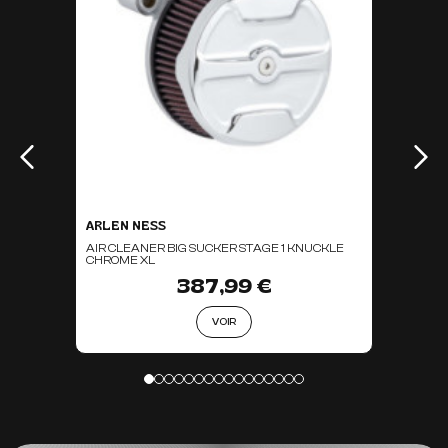
ARLEN NESS
AIR CLEANER BIG SUCKER STAGE 1 KNUCKLE
CHROME XL
387,99 €
VOIR