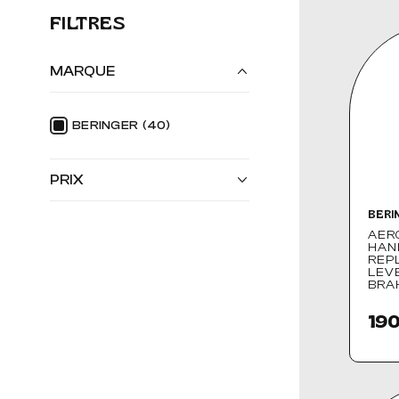
FILTRES
SELLES & SISSYBARS
REPOSE PIEDS & COMMANDES AUX
MARQUE
CHAMBRES À AIR & ACCESSOIRES
BERINGER
(40)
PRIX
BERI
AER
HAN
REP
10,00 € - 695,00 €
LEV
BRA
190