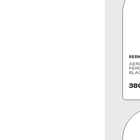
BERI
AER
PER
BLA
38