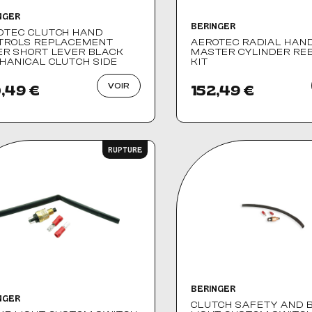
NGER
BERINGER
OTEC CLUTCH HAND
TROLS REPLACEMENT
AEROTEC RADIAL HAN
ER SHORT LEVER BLACK
MASTER CYLINDER RE
HANICAL CLUTCH SIDE
KIT
VOIR
,49 €
152,49 €
RUPTURE
BERINGER
NGER
CLUTCH SAFETY AND 