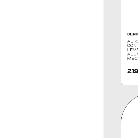
BERI
AER
CON
LEV
ALU
MEC
219