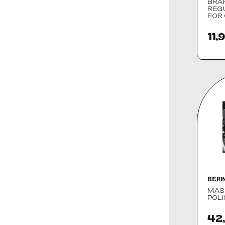
BRA
REG
FOR 
11,
BERI
MAS
POL
42