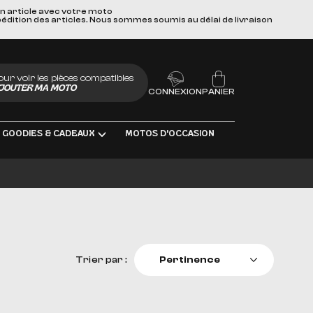
un article avec votre moto
pédition des articles. Nous sommes soumis au délai de livraison
our voir les pièces compatibles
JOUTER MA MOTO
CONNEXION
PANIER
GOODIES & CADEAUX
MOTOS D'OCCASION
LUBRIFIANTS
S
Trier par :
Pertinence
Pertinence