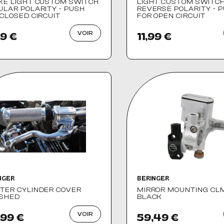
KE LIGHT CUSTOM SWITCH
LIGHT CUSTOM SWITC
ULAR POLARITY - PUSH
REVERSE POLARITY - 
CLOSED CIRCUIT
FOR OPEN CIRCUIT
VOIR
99 €
11,99 €
NGER
BERINGER
TER CYLINDER COVER
MIRROR MOUNTING CL
ISHED
BLACK
VOIR
,99 €
59,49 €