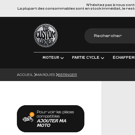
N'hésitez pas à nous cont
La plupart des consommables sont en stock immédiat, le reste e
The Custom Corner
MOTEUR
PARTIE CYCLE
ÉCHAPPEM
ACCUEIL
MARQUES
BERINGER
MOTEUR & PIÈCES DE RECHANGE
TRANSMISSION FINALE
LIGNES D'ÉCHAPPE
ÉLEC
ADMISSION
FREINS
SILENCIEUX
ÉCLA
TRANSMISSION
SUSPENSIONS
COLLECTEURS, TUBE
CHAR
Pour voir les pièces
ROUES & ACCESSOIRES
MATERIEL DE MONT
BOUG
compatibles
AJOUTER MA
CORPS DU VÉHICULE
BATT
MOTO
GUIDONS ET COMMANDES MANUE