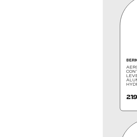
BERI
AER
CON
LEV
ALU
HYD
219