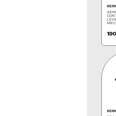
BERI
AER
CON
LEV
MEC
190
BERI