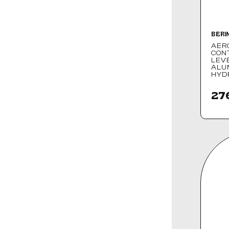
BERI
AER
CON
LEV
ALU
HYD
27