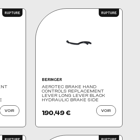
Nom, A à Z
RUPTURE
RUPTURE
Nom, Z à A
Prix, croissant
Prix, décroissant
BERINGER
ENT
AEROTEC BRAKE HAND
CONTROLS REPLACEMENT
LEVER LONG LEVER BLACK
E
HYDRAULIC BRAKE SIDE
VOIR
VOIR
190,49 €
RUPTURE
RUPTURE