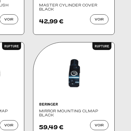
H
PUSH
MASTER CYLINDER COVER
BLACK
VOIR
VOIR
42,99 €
RUPTURE
RUPTURE
BERINGER
MAP
MIRROR MOUNTING CLMAP
BLACK
VOIR
VOIR
59,49 €