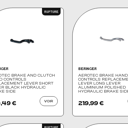
AUDIO, VIDÉO ET FIXATIONS
VISSERIE
RUPTURE
 PIEDS
NGER
BERINGER
OTEC BRAKE AND CLUTCH
AEROTEC BRAKE HAND
D CONTROLS
CONTROLS REPLACEM
LACEMENT LEVER SHORT
LEVER LONG LEVER
ER BLACK HYDRAULIC
ALUMINIUM POLISHED
KE SIDE
HYDRAULIC BRAKE SID
VOIR
,49 €
219,99 €
RUPTURE