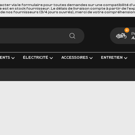
acter via le formulaire pour toutes demandes sur une compatibilité d'
st en stock fournisseur. Le délais de livraison compte à partir de l'ex
de nos fournisseurs (3/4 jours ouvrés), merci de votre compréhension
P
A
RECHERCHER
ENTS
ÉLECTRICITÉ
ACCESSOIRES
ENTRETIEN
MENT COMPLÈTE
TRICITÉ ET MESURE
BAGAGERIE
HUILES, PRODUIT CHIMIQUES ET 
GOODIES
IRAGE
PORTES BAGAGES, FIXATIONS ET ACCESSOIRE
KITS ENTRETIEN
CARTES CADEAUX
S INTERMÉDIAIRES ET EMBOUTS
GEURS DE BATTERIE
SÉCURITÉ ET DE TRANSPORTS
FILTRES
AGE & ACCESSOIRES
IES D'ALLUMAGE
ACCESSOIRES DIVERS
BOUGIES D'ALLUMAGE
ERIES
PAREBRISES ET CARENAGES
BATTERIES
LLES
RETROVISEURS
OUTILLAGE