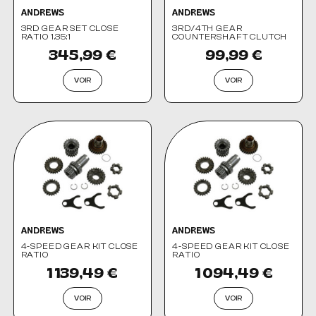
ANDREWS
ANDREWS
3RD GEAR SET CLOSE
3RD/4TH GEAR
RATIO 1.35:1
COUNTERSHAFT CLUTCH
345,99 €
99,99 €
VOIR
VOIR
ANDREWS
ANDREWS
4-SPEED GEAR KIT CLOSE
4-SPEED GEAR KIT CLOSE
RATIO
RATIO
1 139,49 €
1 094,49 €
VOIR
VOIR