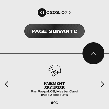
Suivant
02
03
07
01
…
PAGE SUIVANTE
PAIEMENT
SÉCURISÉ
Par Paypal, CB, MasterCard
avec 3d secure