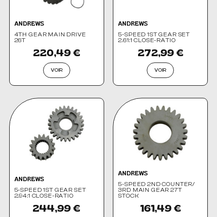
ANDREWS
ANDREWS
4TH GEAR MAIN DRIVE
5-SPEED 1ST GEAR SET
26T
2.61:1 CLOSE-RATIO
220,49 €
272,99 €
VOIR
VOIR
ANDREWS
ANDREWS
5-SPEED 2ND COUNTER/
5-SPEED 1ST GEAR SET
3RD MAIN GEAR 27T
2.94:1 CLOSE-RATIO
STOCK
244,99 €
161,49 €